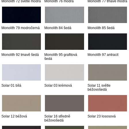
Monolith 72 světle modrá
Monolith 76 modrá
Monolith 77 tmavě modrá
Monolith 79 modročerná
Monolith 84 šedá
Monolith 85 šedá
Monolith 92 tmavě šedá
Monolith 95 grafitová
Monolith 97 antracit
šedá
Solar 01 bílá
Solar 03 krémová
Solar 11 světle
béžovošedá
Solar 12 béžová
Solar 16 středně
Solar 23 lososová
béžovošedá