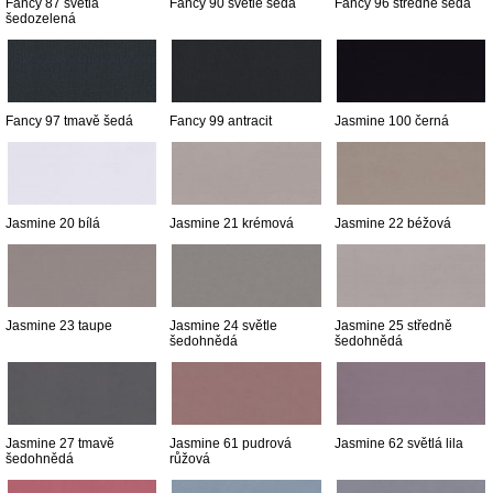
Fancy 87 světlá
Fancy 90 světle šedá
Fancy 96 středně šedá
šedozelená
Fancy 97 tmavě šedá
Fancy 99 antracit
Jasmine 100 černá
Jasmine 20 bílá
Jasmine 21 krémová
Jasmine 22 béžová
Jasmine 23 taupe
Jasmine 24 světle
Jasmine 25 středně
šedohnědá
šedohnědá
Jasmine 27 tmavě
Jasmine 61 pudrová
Jasmine 62 světlá lila
šedohnědá
růžová