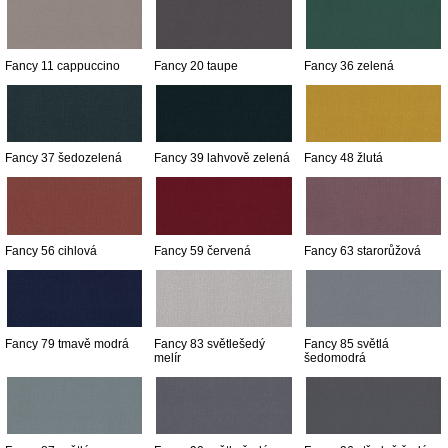
Fancy 11 cappuccino
Fancy 20 taupe
Fancy 36 zelená
Fancy 37 šedozelená
Fancy 39 lahvově zelená
Fancy 48 žlutá
Fancy 56 cihlová
Fancy 59 červená
Fancy 63 starorůžová
Fancy 79 tmavě modrá
Fancy 83 světlešedý
Fancy 85 světlá
melír
šedomodrá