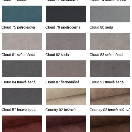
Cloud 71 modrá
Cloud 72 mentolová
Cloud 74 tmavě modrá
Cloud 75 petrolejová
Cloud 79 modročerná
Cloud 80 šedá
Cloud 81 světle šedá
Cloud 82 šedá
Cloud 83 světle šedá
Cloud 84 tmavě šedá
Cloud 87 šedohnědá
Cloud 91 tmavě šedá
Cloud 97 tmavě šedá
Country 02 béžová
Country 03 tmavě béžová