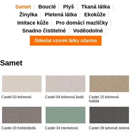
Samet
Bouclé
Plyš
Tkaná látka
Žinylka
Pletená látka
Ekokůže
Imitace kůže
Pro domácí mazlíčky
Snadno čistitelné
Voděodolné
Odeslat vzorek látky zdarma
Samet
Castel 03 krémová
Castel 04 krémová šedá
Castel 15 krémová
hnědá
Castel 20 hnědošedá
Castel 34 mentolová
Castel 39 lahvově zelená