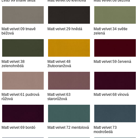
Letto 99 tmavě šedá
Matt velvet 06 krémová
Matt velvet 08 béžová
Matt velvet 09 tmavě
Matt velvet 29 hnědá
Matt velvet 34 světle
béžová
zelená
Matt velvet 38
Matt velvet 48
Matt velvet 59 červená
zelenohnědá
žlutooranžová
Matt velvet 61 pudrová
Matt velvet 63
Matt velvet 68 vínová
růžová
starorůžová
Matt velvet 69 bordó
Matt velvet 72 mentolová
Matt velvet 73
modrošedá