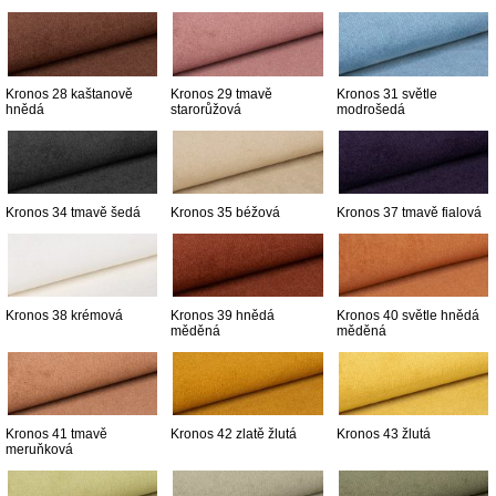
Kronos 28 kaštanově
Kronos 29 tmavě
Kronos 31 světle
hnědá
starorůžová
modrošedá
Kronos 34 tmavě šedá
Kronos 35 béžová
Kronos 37 tmavě fialová
Kronos 38 krémová
Kronos 39 hnědá
Kronos 40 světle hnědá
měděná
měděná
Kronos 41 tmavě
Kronos 42 zlatě žlutá
Kronos 43 žlutá
meruňková