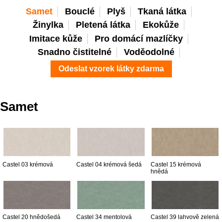
Samet
Bouclé
Plyš
Tkaná látka
Žinylka
Pletená látka
Ekokůže
Imitace kůže
Pro domácí mazlíčky
Snadno čistitelné
Voděodolné
Odeslat vzorek látky zdarma
Samet
Castel 03 krémová
Castel 04 krémová šedá
Castel 15 krémová
hnědá
Castel 20 hnědošedá
Castel 34 mentolová
Castel 39 lahvově zelená