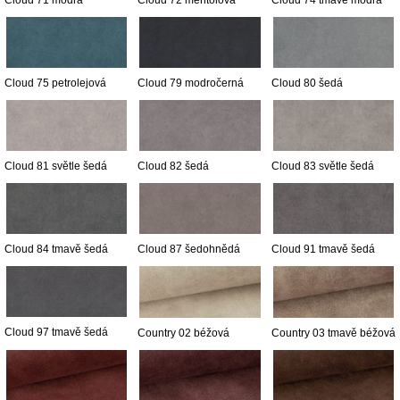
Cloud 71 modrá
Cloud 72 mentolová
Cloud 74 tmavě modrá
Cloud 75 petrolejová
Cloud 79 modročerná
Cloud 80 šedá
Cloud 81 světle šedá
Cloud 82 šedá
Cloud 83 světle šedá
Cloud 84 tmavě šedá
Cloud 87 šedohnědá
Cloud 91 tmavě šedá
Cloud 97 tmavě šedá
Country 02 béžová
Country 03 tmavě béžová