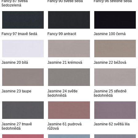
Fancy 87 světlá
Fancy 90 světle šedá
Fancy 96 středně šedá
šedozelená
Fancy 97 tmavě šedá
Fancy 99 antracit
Jasmine 100 černá
Jasmine 20 bílá
Jasmine 21 krémová
Jasmine 22 béžová
Jasmine 23 taupe
Jasmine 24 světle
Jasmine 25 středně
šedohnědá
šedohnědá
Jasmine 27 tmavě
Jasmine 61 pudrová
Jasmine 62 světlá lila
šedohnědá
růžová