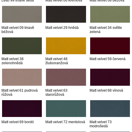
Letto 99 tmavě šedá
Matt velvet 06 krémová
Matt velvet 08 béžová
Matt velvet 09 tmavě
Matt velvet 29 hnědá
Matt velvet 34 světle
béžová
zelená
Matt velvet 38
Matt velvet 48
Matt velvet 59 červená
zelenohnědá
žlutooranžová
Matt velvet 61 pudrová
Matt velvet 63
Matt velvet 68 vínová
růžová
starorůžová
Matt velvet 69 bordó
Matt velvet 72 mentolová
Matt velvet 73
modrošedá