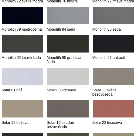
Monolith 72 světle modrá
Monolith 76 modrá
Monolith 77 tmavě modrá
Monolith 79 modročerná
Monolith 84 šedá
Monolith 85 šedá
Monolith 92 tmavě šedá
Monolith 95 grafitová
Monolith 97 antracit
šedá
Solar 01 bílá
Solar 03 krémová
Solar 11 světle
béžovošedá
Solar 12 béžová
Solar 16 středně
Solar 23 lososová
béžovošedá