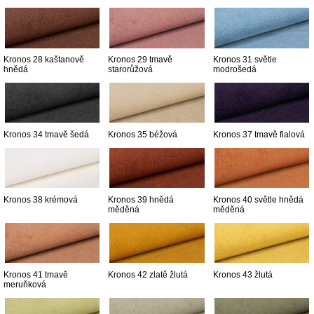
Kronos 28 kaštanově
Kronos 29 tmavě
Kronos 31 světle
hnědá
starorůžová
modrošedá
Kronos 34 tmavě šedá
Kronos 35 béžová
Kronos 37 tmavě fialová
Kronos 38 krémová
Kronos 39 hnědá
Kronos 40 světle hnědá
měděná
měděná
Kronos 41 tmavě
Kronos 42 zlatě žlutá
Kronos 43 žlutá
meruňková