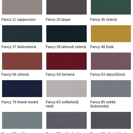
Fancy 11 cappuccino
Fancy 20 taupe
Fancy 36 zelená
Fancy 37 šedozelená
Fancy 39 lahvově zelená
Fancy 48 žlutá
Fancy 56 cihlová
Fancy 59 červená
Fancy 63 starorůžová
Fancy 79 tmavě modrá
Fancy 83 světlešedý
Fancy 85 světlá
melír
šedomodrá