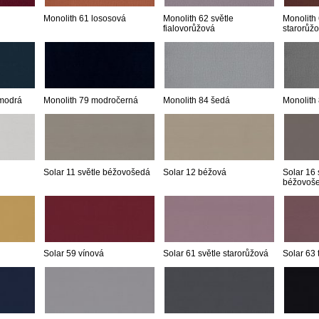
Monolith 61 lososová
Monolith 62 světle
Monolith
fialovorůžová
starorůž
 modrá
Monolith 79 modročerná
Monolith 84 šedá
Monolith
Solar 11 světle béžovošedá
Solar 12 béžová
Solar 16 
béžovoš
Solar 59 vínová
Solar 61 světle starorůžová
Solar 63