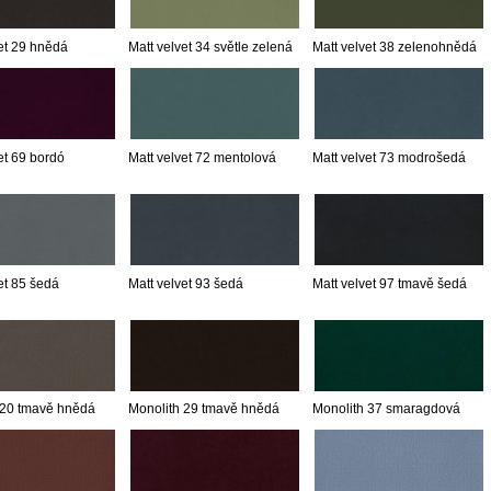
et 29 hnědá
Matt velvet 34 světle zelená
Matt velvet 38 zelenohnědá
et 69 bordó
Matt velvet 72 mentolová
Matt velvet 73 modrošedá
et 85 šedá
Matt velvet 93 šedá
Matt velvet 97 tmavě šedá
 20 tmavě hnědá
Monolith 29 tmavě hnědá
Monolith 37 smaragdová