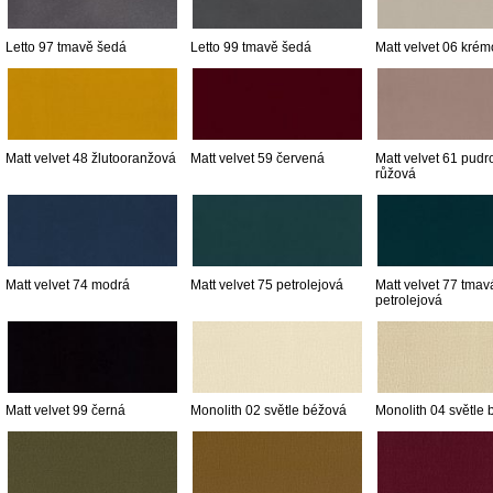
Letto 97 tmavě šedá
Letto 99 tmavě šedá
Matt velvet 06 kré
Matt velvet 48 žlutooranžová
Matt velvet 59 červená
Matt velvet 61 pudr
růžová
Matt velvet 74 modrá
Matt velvet 75 petrolejová
Matt velvet 77 tmav
petrolejová
Matt velvet 99 černá
Monolith 02 světle béžová
Monolith 04 světle