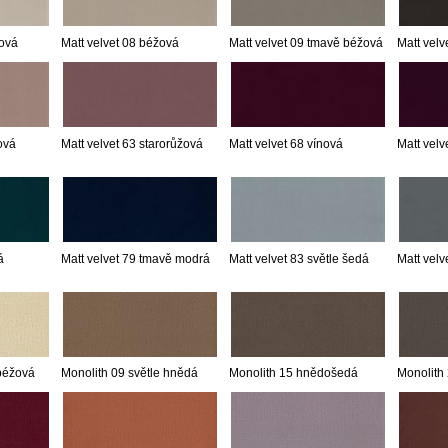
mová
Matt velvet 08 béžová
Matt velvet 09 tmavě béžová
Matt velv
ová
Matt velvet 63 starorůžová
Matt velvet 68 vínová
Matt velv
á
Matt velvet 79 tmavě modrá
Matt velvet 83 světle šedá
Matt velv
 béžová
Monolith 09 světle hnědá
Monolith 15 hnědošedá
Monolith