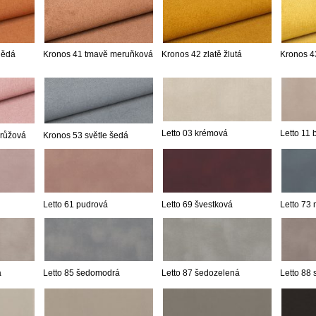
nědá
Kronos 41 tmavě meruňková
Kronos 42 zlatě žlutá
Kronos 43
Letto 03 krémová
Letto 11
 růžová
Kronos 53 světle šedá
Letto 61 pudrová
Letto 69 švestková
Letto 73
á
Letto 85 šedomodrá
Letto 87 šedozelená
Letto 88 