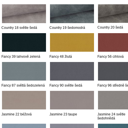
Country 20 šedá
Country 18 světle šedá
Country 19 šedomodrá
Fancy 39 lahvově zelená
Fancy 48 žlutá
Fancy 56 cihlová
Fancy 87 světlá šedozelená
Fancy 90 světle šedá
Fancy 96 středně š
Jasmine 22 béžová
Jasmine 23 taupe
Jasmine 24 světle
šedohnědá