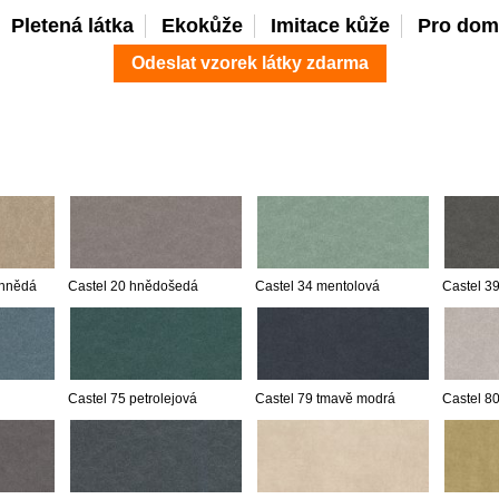
Pletená látka
Ekokůže
Imitace kůže
Pro dom
Odeslat vzorek látky zdarma
 hnědá
Castel 20 hnědošedá
Castel 34 mentolová
Castel 3
Castel 75 petrolejová
Castel 79 tmavě modrá
Castel 80