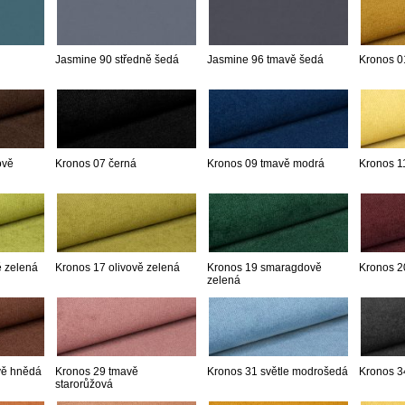
Jasmine 90 středně šedá
Jasmine 96 tmavě šedá
Kronos 0
ově
Kronos 07 černá
Kronos 09 tmavě modrá
Kronos 11
ě zelená
Kronos 17 olivově zelená
Kronos 19 smaragdově
Kronos 2
zelená
vě hnědá
Kronos 29 tmavě
Kronos 31 světle modrošedá
Kronos 3
starorůžová