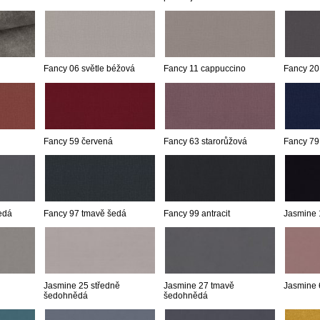
Fancy 06 světle béžová
Fancy 11 cappuccino
Fancy 20
Fancy 59 červená
Fancy 63 starorůžová
Fancy 79
edá
Fancy 97 tmavě šedá
Fancy 99 antracit
Jasmine 
Jasmine 25 středně
Jasmine 27 tmavě
Jasmine 
šedohnědá
šedohnědá