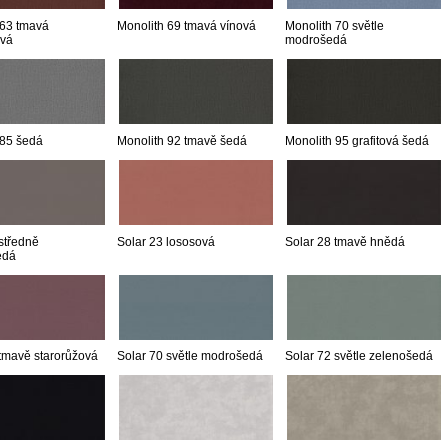
 63 tmavá
Monolith 69 tmavá vínová
Monolith 70 světle
ová
modrošedá
 85 šedá
Monolith 92 tmavě šedá
Monolith 95 grafitová šedá
středně
Solar 23 lososová
Solar 28 tmavě hnědá
edá
 tmavě starorůžová
Solar 70 světle modrošedá
Solar 72 světle zelenošedá