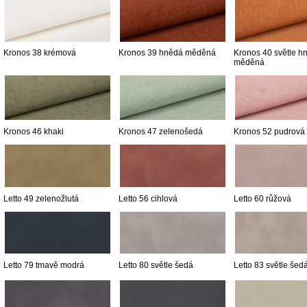
Kronos 38 krémová
Kronos 39 hnědá měděná
Kronos 40 světle h
měděná
Kronos 46 khaki
Kronos 47 zelenošedá
Kronos 52 pudrová
Letto 49 zelenožlutá
Letto 56 cihlová
Letto 60 růžová
Letto 79 tmavě modrá
Letto 80 světle šedá
Letto 83 světle šed