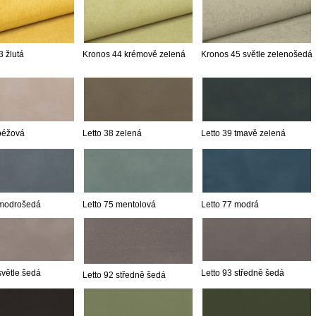
 žlutá
Kronos 44 krémově zelená
Kronos 45 světle zelenošedá
 béžová
Letto 38 zelená
Letto 39 tmavě zelená
 modrošedá
Letto 75 mentolová
Letto 77 modrá
světle šedá
Letto 93 středně šedá
Letto 92 středně šedá