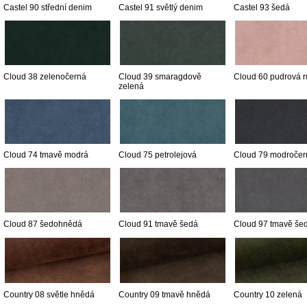
Castel 90 střední denim
Castel 91 světlý denim
Castel 93 šedá
Cloud 38 zelenočerná
Cloud 39 smaragdově
Cloud 60 pudrová 
zelená
Cloud 74 tmavě modrá
Cloud 75 petrolejová
Cloud 79 modročer
Cloud 87 šedohnědá
Cloud 91 tmavě šedá
Cloud 97 tmavě še
Country 08 světle hnědá
Country 09 tmavě hnědá
Country 10 zelená