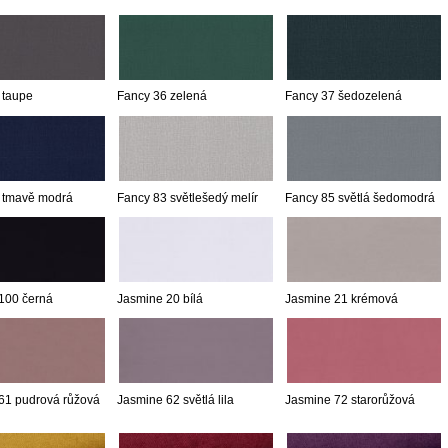
 taupe
Fancy 36 zelená
Fancy 37 šedozelená
 tmavě modrá
Fancy 83 světlešedý melír
Fancy 85 světlá šedomodrá
100 černá
Jasmine 20 bílá
Jasmine 21 krémová
61 pudrová růžová
Jasmine 62 světlá lila
Jasmine 72 starorůžová