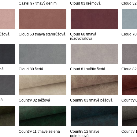
Castel 97 tmavý denim
Cloud 03 krémová
Cloud 32
růžová
Cloud 63 tmavá starorůžová
Cloud 68 tmavá
Cloud 70
růžovofialová
ná
Cloud 80 šedá
Cloud 81 světle šedá
Cloud 82
dá
Country 02 béžová
Country 03 tmavě béžová
Country 
Country 11 tmavě zelená
Country 12 tmavě
Country 
petrolejová