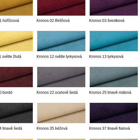
1 hořčicová
Kronos 02 třešňová
Kronos 03 švestková
 světle žlutá
Kronos 12 světle tyrkysová
Kronos 13 tyrkysová
0 bordó
Kronos 22 ocelově šedá
Kronos 25 tmavě mátová
4 tmavě šedá
Kronos 35 béžová
Kronos 37 tmavě fialová