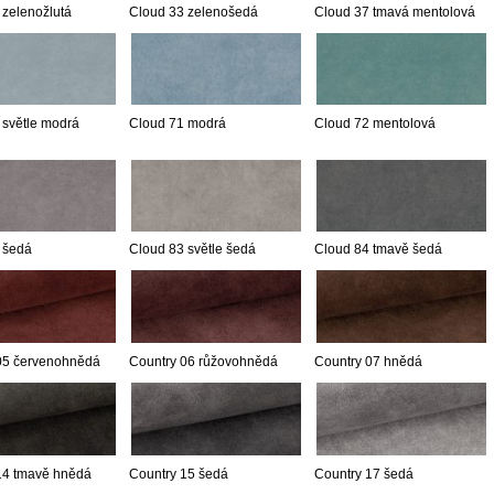
 zelenožlutá
Cloud 33 zelenošedá
Cloud 37 tmavá mentolová
 světle modrá
Cloud 71 modrá
Cloud 72 mentolová
 šedá
Cloud 83 světle šedá
Cloud 84 tmavě šedá
05 červenohnědá
Country 06 růžovohnědá
Country 07 hnědá
14 tmavě hnědá
Country 15 šedá
Country 17 šedá