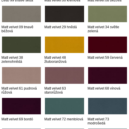
Letto 99 tmavě šedá
Matt velvet 06 krémová
Matt velvet 08 béžová
Matt velvet 09 tmavě
Matt velvet 29 hnědá
Matt velvet 34 světle
béžová
zelená
Matt velvet 38
Matt velvet 48
Matt velvet 59 červená
zelenohnědá
žlutooranžová
Matt velvet 61 pudrová
Matt velvet 63
Matt velvet 68 vínová
růžová
starorůžová
Matt velvet 69 bordó
Matt velvet 72 mentolová
Matt velvet 73
modrošedá