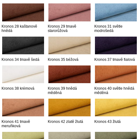
Kronos 28 kaštanově
Kronos 29 tmavě
Kronos 31 světle
hnědá
starorůžová
modrošedá
Kronos 34 tmavě šedá
Kronos 35 béžová
Kronos 37 tmavě fialová
Kronos 38 krémová
Kronos 39 hnědá
Kronos 40 světle hnědá
měděná
měděná
Kronos 41 tmavě
Kronos 42 zlatě žlutá
Kronos 43 žlutá
meruňková