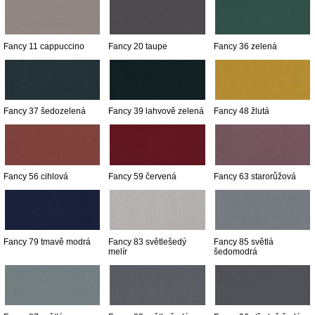
Fancy 11 cappuccino
Fancy 20 taupe
Fancy 36 zelená
Fancy 37 šedozelená
Fancy 39 lahvově zelená
Fancy 48 žlutá
Fancy 56 cihlová
Fancy 59 červená
Fancy 63 starorůžová
Fancy 79 tmavě modrá
Fancy 83 světlešedý
Fancy 85 světlá
melír
šedomodrá