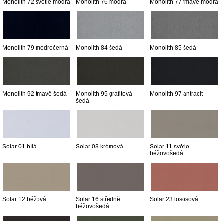
Monolith 72 světle modrá
Monolith 76 modrá
Monolith 77 tmavě modrá
Monolith 79 modročerná
Monolith 84 šedá
Monolith 85 šedá
Monolith 92 tmavě šedá
Monolith 95 grafitová
Monolith 97 antracit
šedá
Solar 01 bílá
Solar 03 krémová
Solar 11 světle
béžovošedá
Solar 12 béžová
Solar 16 středně
Solar 23 lososová
béžovošedá