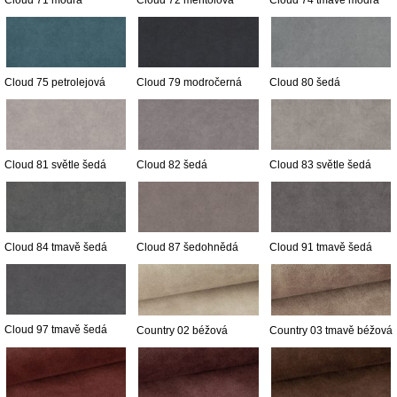
Cloud 71 modrá
Cloud 72 mentolová
Cloud 74 tmavě modrá
Cloud 75 petrolejová
Cloud 79 modročerná
Cloud 80 šedá
Cloud 81 světle šedá
Cloud 82 šedá
Cloud 83 světle šedá
Cloud 84 tmavě šedá
Cloud 87 šedohnědá
Cloud 91 tmavě šedá
Cloud 97 tmavě šedá
Country 02 béžová
Country 03 tmavě béžová