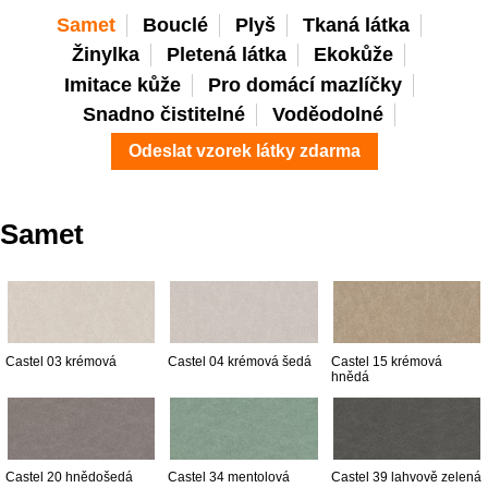
Samet
Bouclé
Plyš
Tkaná látka
Žinylka
Pletená látka
Ekokůže
Imitace kůže
Pro domácí mazlíčky
Snadno čistitelné
Voděodolné
Odeslat vzorek látky zdarma
Samet
Castel 03 krémová
Castel 04 krémová šedá
Castel 15 krémová
hnědá
Castel 20 hnědošedá
Castel 34 mentolová
Castel 39 lahvově zelená