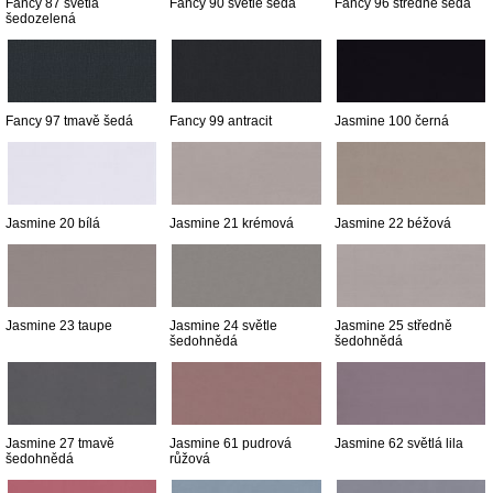
Fancy 87 světlá
Fancy 90 světle šedá
Fancy 96 středně šedá
šedozelená
Fancy 97 tmavě šedá
Fancy 99 antracit
Jasmine 100 černá
Jasmine 20 bílá
Jasmine 21 krémová
Jasmine 22 béžová
Jasmine 23 taupe
Jasmine 24 světle
Jasmine 25 středně
šedohnědá
šedohnědá
Jasmine 27 tmavě
Jasmine 61 pudrová
Jasmine 62 světlá lila
šedohnědá
růžová