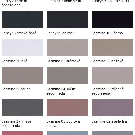
Fancy 87 světlá
Fancy 90 světle šedá
Fancy 96 středně šedá
šedozelená
Fancy 97 tmavě šedá
Fancy 99 antracit
Jasmine 100 černá
Jasmine 20 bílá
Jasmine 21 krémová
Jasmine 22 béžová
Jasmine 23 taupe
Jasmine 24 světle
Jasmine 25 středně
šedohnědá
šedohnědá
Jasmine 27 tmavě
Jasmine 61 pudrová
Jasmine 62 světlá lila
šedohnědá
růžová