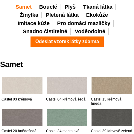
Samet
Bouclé
Plyš
Tkaná látka
Žinylka
Pletená látka
Ekokůže
Imitace kůže
Pro domácí mazlíčky
Snadno čistitelné
Voděodolné
Odeslat vzorek látky zdarma
Samet
Castel 03 krémová
Castel 04 krémová šedá
Castel 15 krémová
hnědá
Castel 20 hnědošedá
Castel 34 mentolová
Castel 39 lahvově zelená