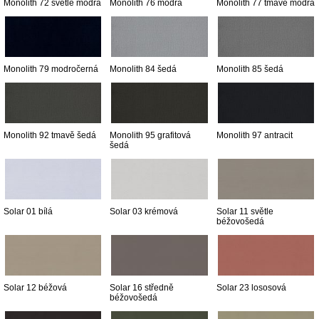
Monolith 72 světle modrá
Monolith 76 modrá
Monolith 77 tmavě modrá
Monolith 79 modročerná
Monolith 84 šedá
Monolith 85 šedá
Monolith 92 tmavě šedá
Monolith 95 grafitová
Monolith 97 antracit
šedá
Solar 01 bílá
Solar 03 krémová
Solar 11 světle
béžovošedá
Solar 12 béžová
Solar 16 středně
Solar 23 lososová
béžovošedá