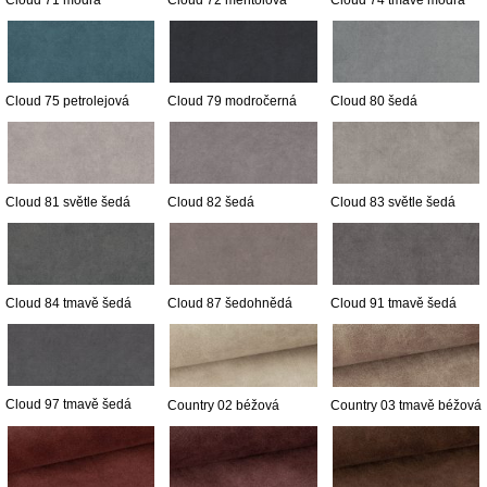
Cloud 71 modrá
Cloud 72 mentolová
Cloud 74 tmavě modrá
Cloud 75 petrolejová
Cloud 79 modročerná
Cloud 80 šedá
Cloud 81 světle šedá
Cloud 82 šedá
Cloud 83 světle šedá
Cloud 84 tmavě šedá
Cloud 87 šedohnědá
Cloud 91 tmavě šedá
Cloud 97 tmavě šedá
Country 02 béžová
Country 03 tmavě béžová