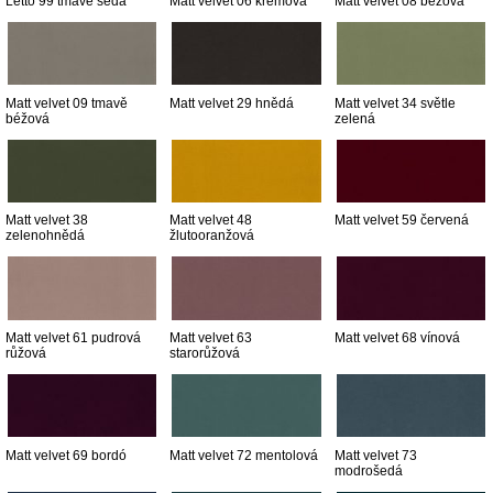
Letto 99 tmavě šedá
Matt velvet 06 krémová
Matt velvet 08 béžová
Matt velvet 09 tmavě
Matt velvet 29 hnědá
Matt velvet 34 světle
béžová
zelená
Matt velvet 38
Matt velvet 48
Matt velvet 59 červená
zelenohnědá
žlutooranžová
Matt velvet 61 pudrová
Matt velvet 63
Matt velvet 68 vínová
růžová
starorůžová
Matt velvet 69 bordó
Matt velvet 72 mentolová
Matt velvet 73
modrošedá