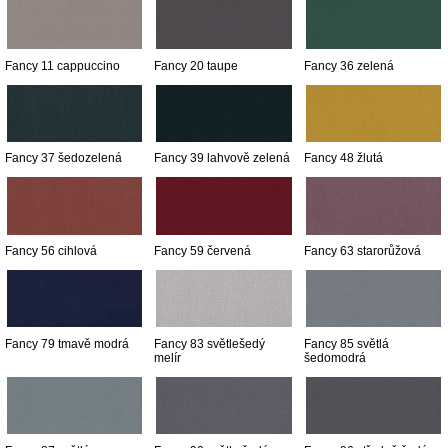
Fancy 11 cappuccino
Fancy 20 taupe
Fancy 36 zelená
Fancy 37 šedozelená
Fancy 39 lahvově zelená
Fancy 48 žlutá
Fancy 56 cihlová
Fancy 59 červená
Fancy 63 starorůžová
Fancy 79 tmavě modrá
Fancy 83 světlešedý
Fancy 85 světlá
melír
šedomodrá