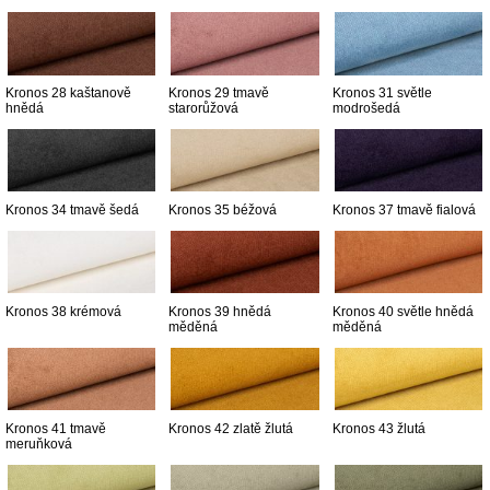
Kronos 28 kaštanově
Kronos 29 tmavě
Kronos 31 světle
hnědá
starorůžová
modrošedá
Kronos 34 tmavě šedá
Kronos 35 béžová
Kronos 37 tmavě fialová
Kronos 38 krémová
Kronos 39 hnědá
Kronos 40 světle hnědá
měděná
měděná
Kronos 41 tmavě
Kronos 42 zlatě žlutá
Kronos 43 žlutá
meruňková