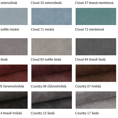
 zelenožlutá
Cloud 33 zelenošedá
Cloud 37 tmavá mentolová
 světle modrá
Cloud 71 modrá
Cloud 72 mentolová
 šedá
Cloud 83 světle šedá
Cloud 84 tmavě šedá
05 červenohnědá
Country 06 růžovohnědá
Country 07 hnědá
14 tmavě hnědá
Country 15 šedá
Country 17 šedá