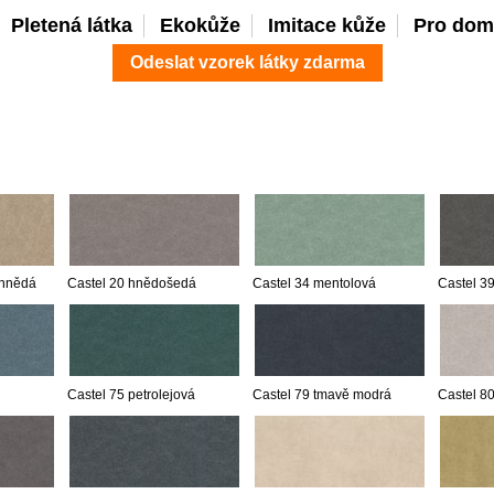
Pletená látka
Ekokůže
Imitace kůže
Pro dom
Odeslat vzorek látky zdarma
 hnědá
Castel 20 hnědošedá
Castel 34 mentolová
Castel 3
Castel 75 petrolejová
Castel 79 tmavě modrá
Castel 80