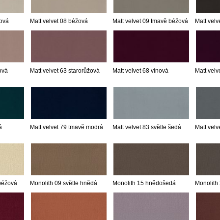
mová
Matt velvet 08 béžová
Matt velvet 09 tmavě béžová
Matt velv
ová
Matt velvet 63 starorůžová
Matt velvet 68 vínová
Matt velv
á
Matt velvet 79 tmavě modrá
Matt velvet 83 světle šedá
Matt velv
 béžová
Monolith 09 světle hnědá
Monolith 15 hnědošedá
Monolith