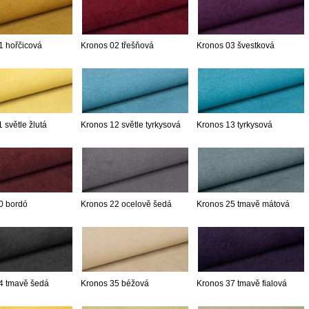
1 hořčicová
Kronos 02 třešňová
Kronos 03 švestková
 světle žlutá
Kronos 12 světle tyrkysová
Kronos 13 tyrkysová
0 bordó
Kronos 22 ocelově šedá
Kronos 25 tmavě mátová
4 tmavě šedá
Kronos 35 béžová
Kronos 37 tmavě fialová