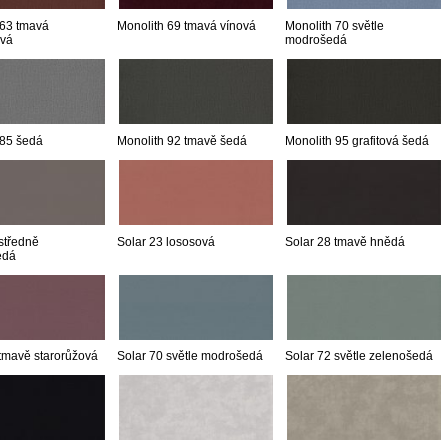
 63 tmavá
Monolith 69 tmavá vínová
Monolith 70 světle
ová
modrošedá
 85 šedá
Monolith 92 tmavě šedá
Monolith 95 grafitová šedá
středně
Solar 23 lososová
Solar 28 tmavě hnědá
edá
 tmavě starorůžová
Solar 70 světle modrošedá
Solar 72 světle zelenošedá