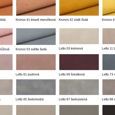
nědá
Kronos 41 tmavě meruňková
Kronos 42 zlatě žlutá
Kronos 43
Letto 03 krémová
Letto 11
 růžová
Kronos 53 světle šedá
Letto 61 pudrová
Letto 69 švestková
Letto 73
á
Letto 85 šedomodrá
Letto 87 šedozelená
Letto 88 