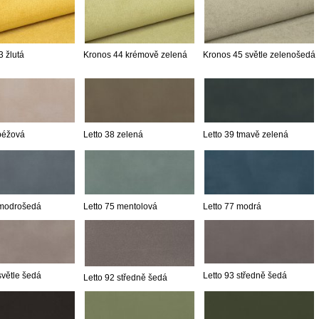
 žlutá
Kronos 44 krémově zelená
Kronos 45 světle zelenošedá
 béžová
Letto 38 zelená
Letto 39 tmavě zelená
 modrošedá
Letto 75 mentolová
Letto 77 modrá
světle šedá
Letto 93 středně šedá
Letto 92 středně šedá