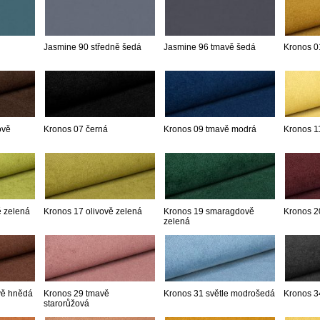
Jasmine 90 středně šedá
Jasmine 96 tmavě šedá
Kronos 0
ově
Kronos 07 černá
Kronos 09 tmavě modrá
Kronos 11
ě zelená
Kronos 17 olivově zelená
Kronos 19 smaragdově
Kronos 2
zelená
vě hnědá
Kronos 29 tmavě
Kronos 31 světle modrošedá
Kronos 3
starorůžová