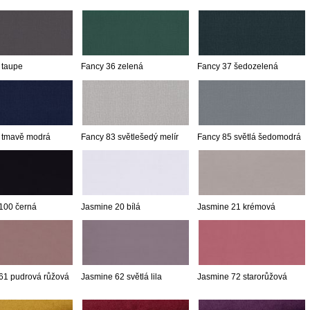
 taupe
Fancy 36 zelená
Fancy 37 šedozelená
 tmavě modrá
Fancy 83 světlešedý melír
Fancy 85 světlá šedomodrá
100 černá
Jasmine 20 bílá
Jasmine 21 krémová
61 pudrová růžová
Jasmine 62 světlá lila
Jasmine 72 starorůžová