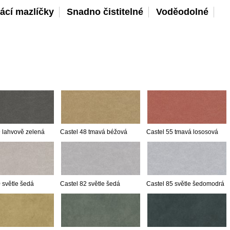
ácí mazlíčky
Snadno čistitelné
Voděodolné
9 lahvově zelená
Castel 48 tmavá béžová
Castel 55 tmavá lososová
 světle šedá
Castel 82 světle šedá
Castel 85 světle šedomodrá