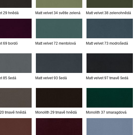
et 29 hnědá
Matt velvet 34 světle zelená
Matt velvet 38 zelenohnědá
et 69 bordó
Matt velvet 72 mentolová
Matt velvet 73 modrošedá
et 85 šedá
Matt velvet 93 šedá
Matt velvet 97 tmavě šedá
 20 tmavě hnědá
Monolith 29 tmavě hnědá
Monolith 37 smaragdová