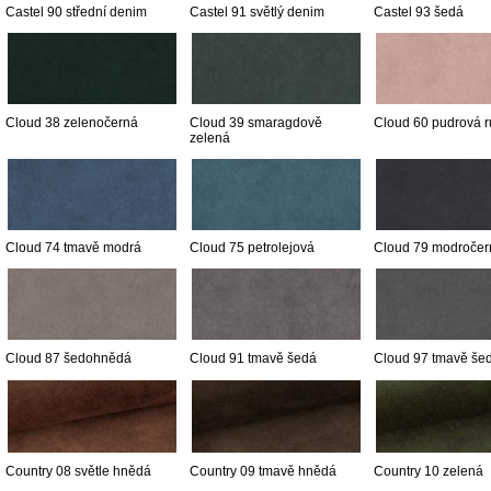
Castel 90 střední denim
Castel 91 světlý denim
Castel 93 šedá
Cloud 38 zelenočerná
Cloud 39 smaragdově
Cloud 60 pudrová 
zelená
Cloud 74 tmavě modrá
Cloud 75 petrolejová
Cloud 79 modročer
Cloud 87 šedohnědá
Cloud 91 tmavě šedá
Cloud 97 tmavě še
Country 08 světle hnědá
Country 09 tmavě hnědá
Country 10 zelená