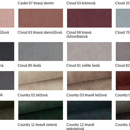
Castel 97 tmavý denim
Cloud 03 krémová
Cloud 32
růžová
Cloud 63 tmavá starorůžová
Cloud 68 tmavá
Cloud 70
růžovofialová
ná
Cloud 80 šedá
Cloud 81 světle šedá
Cloud 82
dá
Country 02 béžová
Country 03 tmavě béžová
Country 
Country 11 tmavě zelená
Country 12 tmavě
Country 
petrolejová