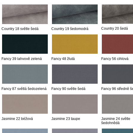
Country 20 šedá
Country 18 světle šedá
Country 19 šedomodrá
Fancy 39 lahvově zelená
Fancy 48 žlutá
Fancy 56 cihlová
Fancy 87 světlá šedozelená
Fancy 90 světle šedá
Fancy 96 středně š
Jasmine 22 béžová
Jasmine 23 taupe
Jasmine 24 světle
šedohnědá