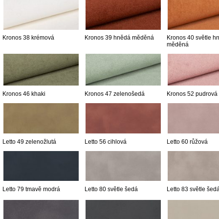
Kronos 38 krémová
Kronos 39 hnědá měděná
Kronos 40 světle h
měděná
Kronos 46 khaki
Kronos 47 zelenošedá
Kronos 52 pudrová
Letto 49 zelenožlutá
Letto 56 cihlová
Letto 60 růžová
Letto 79 tmavě modrá
Letto 80 světle šedá
Letto 83 světle šed