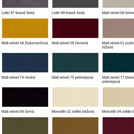
Letto 97 tmavě šedá
Letto 99 tmavě šedá
Matt velvet 06 kré
Matt velvet 48 žlutooranžová
Matt velvet 59 červená
Matt velvet 61 pudr
růžová
Matt velvet 74 modrá
Matt velvet 75 petrolejová
Matt velvet 77 tmav
petrolejová
Matt velvet 99 černá
Monolith 02 světle béžová
Monolith 04 světle