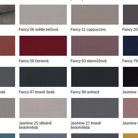
Fancy 06 světle béžová
Fancy 11 cappuccino
Fancy 20
Fancy 59 červená
Fancy 63 starorůžová
Fancy 79
edá
Fancy 97 tmavě šedá
Fancy 99 antracit
Jasmine 
Jasmine 25 středně
Jasmine 27 tmavě
Jasmine 
šedohnědá
šedohnědá