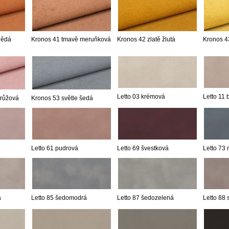
nědá
Kronos 41 tmavě meruňková
Kronos 42 zlatě žlutá
Kronos 43
Letto 03 krémová
Letto 11
 růžová
Kronos 53 světle šedá
Letto 61 pudrová
Letto 69 švestková
Letto 73
á
Letto 85 šedomodrá
Letto 87 šedozelená
Letto 88 