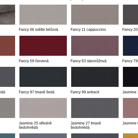
Fancy 06 světle béžová
Fancy 11 cappuccino
Fancy 20
Fancy 59 červená
Fancy 63 starorůžová
Fancy 79
edá
Fancy 97 tmavě šedá
Fancy 99 antracit
Jasmine 
Jasmine 25 středně
Jasmine 27 tmavě
Jasmine 
šedohnědá
šedohnědá