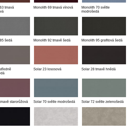
 63 tmavá
Monolith 69 tmavá vínová
Monolith 70 světle
ová
modrošedá
 85 šedá
Monolith 92 tmavě šedá
Monolith 95 grafitová šedá
středně
Solar 23 lososová
Solar 28 tmavě hnědá
edá
 tmavě starorůžová
Solar 70 světle modrošedá
Solar 72 světle zelenošedá