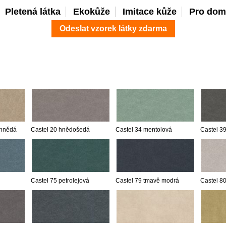
Pletená látka
Ekokůže
Imitace kůže
Pro dom
Odeslat vzorek látky zdarma
 hnědá
Castel 20 hnědošedá
Castel 34 mentolová
Castel 3
Castel 75 petrolejová
Castel 79 tmavě modrá
Castel 80