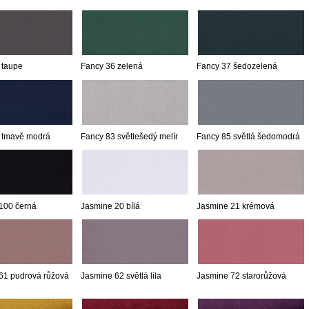
 taupe
Fancy 36 zelená
Fancy 37 šedozelená
 tmavě modrá
Fancy 83 světlešedý melír
Fancy 85 světlá šedomodrá
100 černá
Jasmine 20 bílá
Jasmine 21 krémová
61 pudrová růžová
Jasmine 62 světlá lila
Jasmine 72 starorůžová