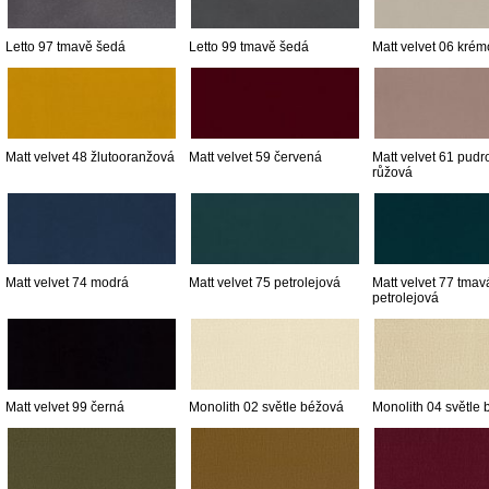
Letto 97 tmavě šedá
Letto 99 tmavě šedá
Matt velvet 06 kré
Matt velvet 48 žlutooranžová
Matt velvet 59 červená
Matt velvet 61 pudr
růžová
Matt velvet 74 modrá
Matt velvet 75 petrolejová
Matt velvet 77 tmav
petrolejová
Matt velvet 99 černá
Monolith 02 světle béžová
Monolith 04 světle