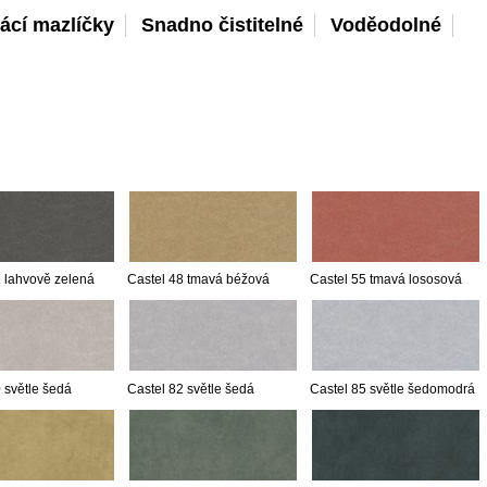
ácí mazlíčky
Snadno čistitelné
Voděodolné
9 lahvově zelená
Castel 48 tmavá béžová
Castel 55 tmavá lososová
 světle šedá
Castel 82 světle šedá
Castel 85 světle šedomodrá