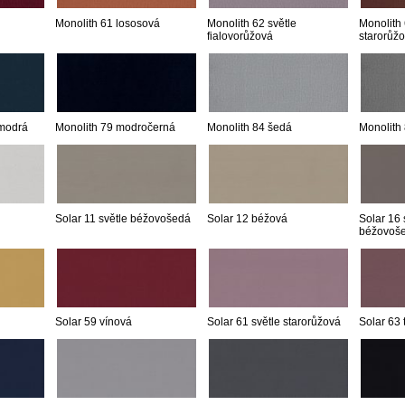
Monolith 61 lososová
Monolith 62 světle
Monolith
fialovorůžová
starorůž
 modrá
Monolith 79 modročerná
Monolith 84 šedá
Monolith
Solar 11 světle béžovošedá
Solar 12 béžová
Solar 16 
béžovoš
Solar 59 vínová
Solar 61 světle starorůžová
Solar 63