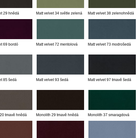
et 29 hnědá
Matt velvet 34 světle zelená
Matt velvet 38 zelenohnědá
et 69 bordó
Matt velvet 72 mentolová
Matt velvet 73 modrošedá
et 85 šedá
Matt velvet 93 šedá
Matt velvet 97 tmavě šedá
 20 tmavě hnědá
Monolith 29 tmavě hnědá
Monolith 37 smaragdová