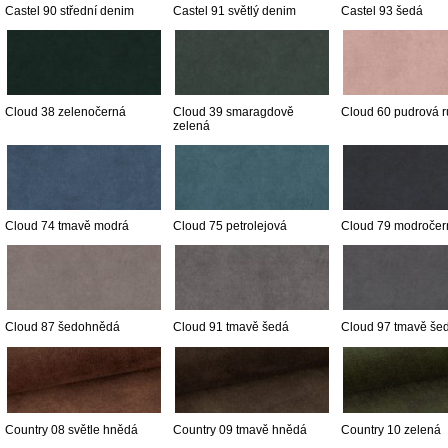
Castel 90 střední denim
Castel 91 světlý denim
Castel 93 šedá
Cloud 38 zelenočerná
Cloud 39 smaragdově
Cloud 60 pudrová 
zelená
Cloud 74 tmavě modrá
Cloud 75 petrolejová
Cloud 79 modročer
Cloud 87 šedohnědá
Cloud 91 tmavě šedá
Cloud 97 tmavě še
Country 08 světle hnědá
Country 09 tmavě hnědá
Country 10 zelená