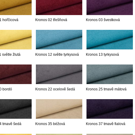
1 hořčicová
Kronos 02 třešňová
Kronos 03 švestková
 světle žlutá
Kronos 12 světle tyrkysová
Kronos 13 tyrkysová
0 bordó
Kronos 22 ocelově šedá
Kronos 25 tmavě mátová
4 tmavě šedá
Kronos 35 béžová
Kronos 37 tmavě fialová