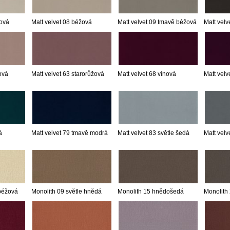
mová
Matt velvet 08 béžová
Matt velvet 09 tmavě béžová
Matt velv
ová
Matt velvet 63 starorůžová
Matt velvet 68 vínová
Matt velv
á
Matt velvet 79 tmavě modrá
Matt velvet 83 světle šedá
Matt velv
 béžová
Monolith 09 světle hnědá
Monolith 15 hnědošedá
Monolith