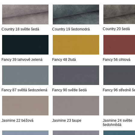
Country 20 šedá
Country 18 světle šedá
Country 19 šedomodrá
Fancy 39 lahvově zelená
Fancy 48 žlutá
Fancy 56 cihlová
Fancy 87 světlá šedozelená
Fancy 90 světle šedá
Fancy 96 středně š
Jasmine 22 béžová
Jasmine 23 taupe
Jasmine 24 světle
šedohnědá