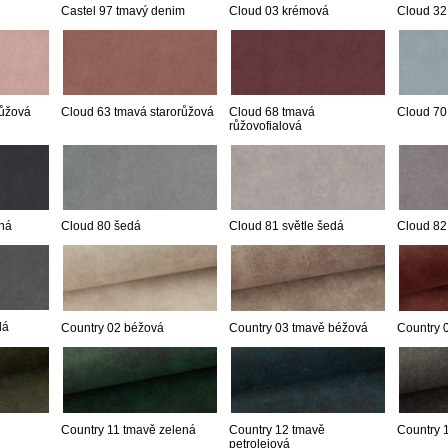
Castel 97 tmavý denim
Cloud 03 krémová
Cloud 32
růžová
Cloud 63 tmavá starorůžová
Cloud 68 tmavá
Cloud 70
růžovofialová
ná
Cloud 80 šedá
Cloud 81 světle šedá
Cloud 82
dá
Country 02 béžová
Country 03 tmavě béžová
Country 
Country 11 tmavě zelená
Country 12 tmavě
Country 
petrolejová