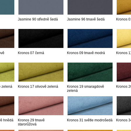
Jasmine 90 středně šedá
Jasmine 96 tmavě šedá
Kronos 0
ově
Kronos 07 černá
Kronos 09 tmavě modrá
Kronos 11
ě zelená
Kronos 17 olivově zelená
Kronos 19 smaragdově
Kronos 2
zelená
vě hnědá
Kronos 29 tmavě
Kronos 31 světle modrošedá
Kronos 3
starorůžová