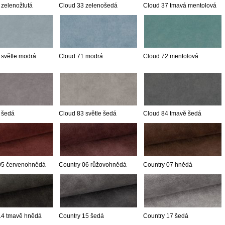
 zelenožlutá
Cloud 33 zelenošedá
Cloud 37 tmavá mentolová
 světle modrá
Cloud 71 modrá
Cloud 72 mentolová
 šedá
Cloud 83 světle šedá
Cloud 84 tmavě šedá
05 červenohnědá
Country 06 růžovohnědá
Country 07 hnědá
14 tmavě hnědá
Country 15 šedá
Country 17 šedá