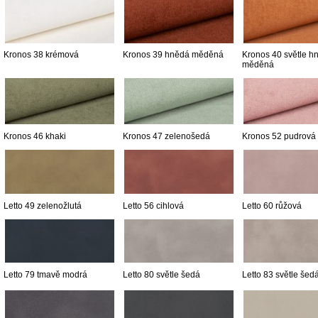
Kronos 38 krémová
Kronos 39 hnědá měděná
Kronos 40 světle h
měděná
Kronos 46 khaki
Kronos 47 zelenošedá
Kronos 52 pudrová
Letto 49 zelenožlutá
Letto 56 cihlová
Letto 60 růžová
Letto 79 tmavě modrá
Letto 80 světle šedá
Letto 83 světle šed