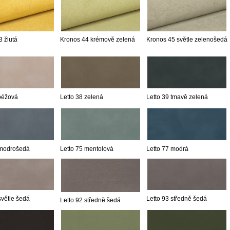
 žlutá
Kronos 44 krémově zelená
Kronos 45 světle zelenošedá
 béžová
Letto 38 zelená
Letto 39 tmavě zelená
 modrošedá
Letto 75 mentolová
Letto 77 modrá
světle šedá
Letto 93 středně šedá
Letto 92 středně šedá