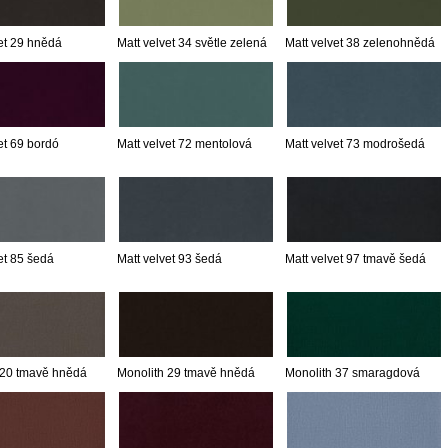
et 29 hnědá
Matt velvet 34 světle zelená
Matt velvet 38 zelenohnědá
et 69 bordó
Matt velvet 72 mentolová
Matt velvet 73 modrošedá
et 85 šedá
Matt velvet 93 šedá
Matt velvet 97 tmavě šedá
 20 tmavě hnědá
Monolith 29 tmavě hnědá
Monolith 37 smaragdová