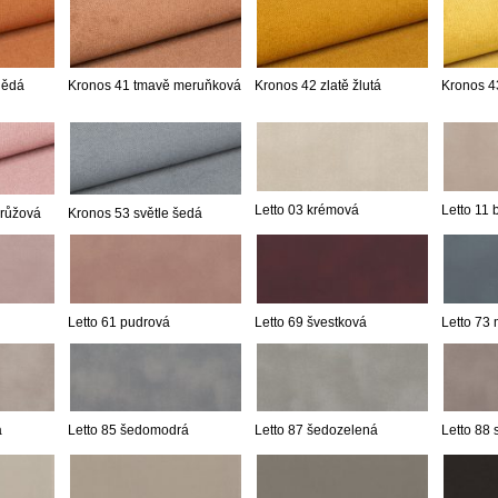
nědá
Kronos 41 tmavě meruňková
Kronos 42 zlatě žlutá
Kronos 43
Letto 03 krémová
Letto 11
 růžová
Kronos 53 světle šedá
Letto 61 pudrová
Letto 69 švestková
Letto 73
á
Letto 85 šedomodrá
Letto 87 šedozelená
Letto 88 