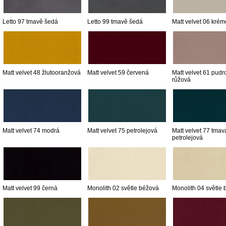
Letto 97 tmavě šedá
Letto 99 tmavě šedá
Matt velvet 06 kré
Matt velvet 48 žlutooranžová
Matt velvet 59 červená
Matt velvet 61 pudr
růžová
Matt velvet 74 modrá
Matt velvet 75 petrolejová
Matt velvet 77 tmav
petrolejová
Matt velvet 99 černá
Monolith 02 světle béžová
Monolith 04 světle