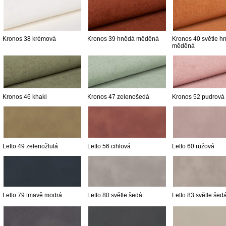
Kronos 38 krémová
Kronos 39 hnědá měděná
Kronos 40 světle h
měděná
Kronos 46 khaki
Kronos 47 zelenošedá
Kronos 52 pudrová
Letto 49 zelenožlutá
Letto 56 cihlová
Letto 60 růžová
Letto 79 tmavě modrá
Letto 80 světle šedá
Letto 83 světle šed