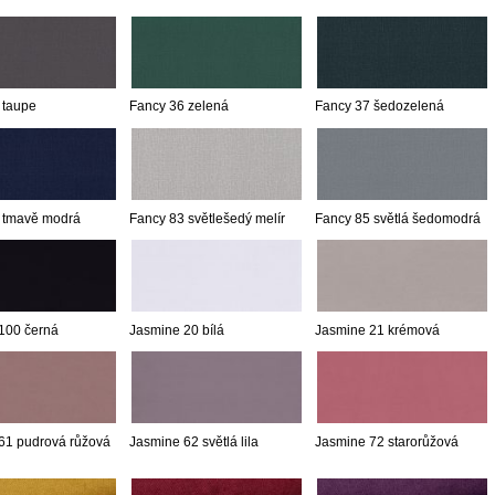
 taupe
Fancy 36 zelená
Fancy 37 šedozelená
 tmavě modrá
Fancy 83 světlešedý melír
Fancy 85 světlá šedomodrá
100 černá
Jasmine 20 bílá
Jasmine 21 krémová
61 pudrová růžová
Jasmine 62 světlá lila
Jasmine 72 starorůžová