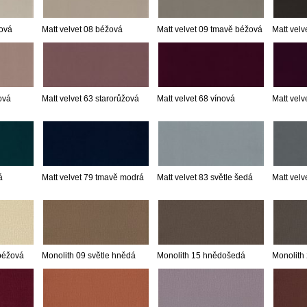
mová
Matt velvet 08 béžová
Matt velvet 09 tmavě béžová
Matt velv
ová
Matt velvet 63 starorůžová
Matt velvet 68 vínová
Matt velv
á
Matt velvet 79 tmavě modrá
Matt velvet 83 světle šedá
Matt velv
 béžová
Monolith 09 světle hnědá
Monolith 15 hnědošedá
Monolith