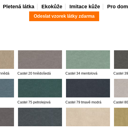
Pletená látka
Ekokůže
Imitace kůže
Pro dom
Odeslat vzorek látky zdarma
 hnědá
Castel 20 hnědošedá
Castel 34 mentolová
Castel 3
Castel 75 petrolejová
Castel 79 tmavě modrá
Castel 80