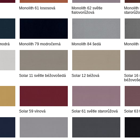
Monolith 61 lososová
Monolith 62 světle
Monolith
fialovorůžová
starorůž
 modrá
Monolith 79 modročerná
Monolith 84 šedá
Monolith
Solar 11 světle béžovošedá
Solar 12 béžová
Solar 16 
béžovoš
Solar 59 vínová
Solar 61 světle starorůžová
Solar 63