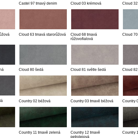
Castel 97 tmavý denim
Cloud 03 krémová
Cloud 32
růžová
Cloud 63 tmavá starorůžová
Cloud 68 tmavá
Cloud 70
růžovofialová
ná
Cloud 80 šedá
Cloud 81 světle šedá
Cloud 82
dá
Country 02 béžová
Country 03 tmavě béžová
Country 
Country 11 tmavě zelená
Country 12 tmavě
Country 
petrolejová