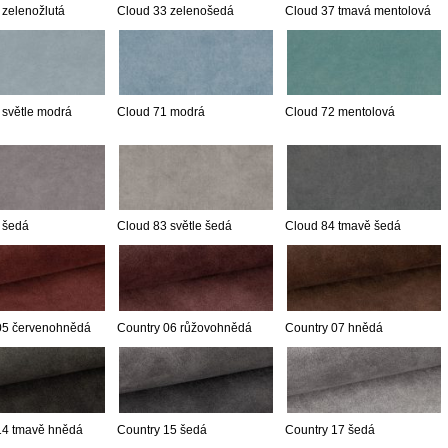
 zelenožlutá
Cloud 33 zelenošedá
Cloud 37 tmavá mentolová
 světle modrá
Cloud 71 modrá
Cloud 72 mentolová
 šedá
Cloud 83 světle šedá
Cloud 84 tmavě šedá
05 červenohnědá
Country 06 růžovohnědá
Country 07 hnědá
14 tmavě hnědá
Country 15 šedá
Country 17 šedá