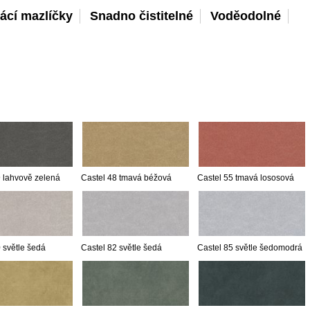
ácí mazlíčky
Snadno čistitelné
Voděodolné
9 lahvově zelená
Castel 48 tmavá béžová
Castel 55 tmavá lososová
 světle šedá
Castel 82 světle šedá
Castel 85 světle šedomodrá