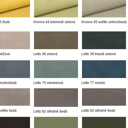
 žlutá
Kronos 44 krémově zelená
Kronos 45 světle zelenošedá
 béžová
Letto 38 zelená
Letto 39 tmavě zelená
 modrošedá
Letto 75 mentolová
Letto 77 modrá
světle šedá
Letto 93 středně šedá
Letto 92 středně šedá