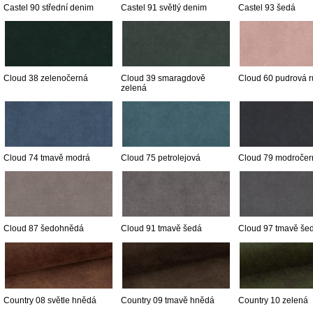
Castel 90 střední denim
Castel 91 světlý denim
Castel 93 šedá
Cloud 38 zelenočerná
Cloud 39 smaragdově
Cloud 60 pudrová 
zelená
Cloud 74 tmavě modrá
Cloud 75 petrolejová
Cloud 79 modročer
Cloud 87 šedohnědá
Cloud 91 tmavě šedá
Cloud 97 tmavě še
Country 08 světle hnědá
Country 09 tmavě hnědá
Country 10 zelená