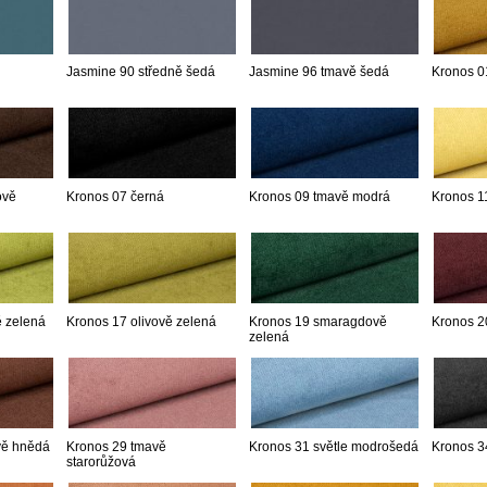
Jasmine 90 středně šedá
Jasmine 96 tmavě šedá
Kronos 0
ově
Kronos 07 černá
Kronos 09 tmavě modrá
Kronos 11
ě zelená
Kronos 17 olivově zelená
Kronos 19 smaragdově
Kronos 2
zelená
vě hnědá
Kronos 29 tmavě
Kronos 31 světle modrošedá
Kronos 3
starorůžová