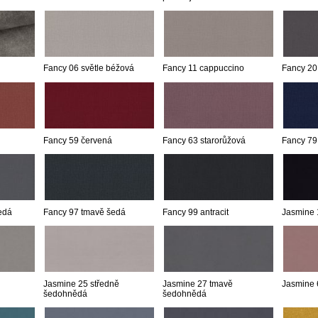
Fancy 06 světle béžová
Fancy 11 cappuccino
Fancy 20
Fancy 59 červená
Fancy 63 starorůžová
Fancy 79
edá
Fancy 97 tmavě šedá
Fancy 99 antracit
Jasmine 
Jasmine 25 středně
Jasmine 27 tmavě
Jasmine 
šedohnědá
šedohnědá