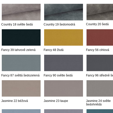
Country 20 šedá
Country 18 světle šedá
Country 19 šedomodrá
Fancy 39 lahvově zelená
Fancy 48 žlutá
Fancy 56 cihlová
Fancy 87 světlá šedozelená
Fancy 90 světle šedá
Fancy 96 středně š
Jasmine 22 béžová
Jasmine 23 taupe
Jasmine 24 světle
šedohnědá