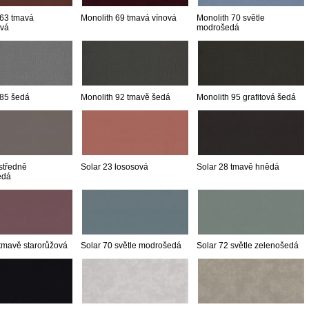
 63 tmavá
Monolith 69 tmavá vínová
Monolith 70 světle
ová
modrošedá
 85 šedá
Monolith 92 tmavě šedá
Monolith 95 grafitová šedá
středně
Solar 23 lososová
Solar 28 tmavě hnědá
edá
 tmavě starorůžová
Solar 70 světle modrošedá
Solar 72 světle zelenošedá