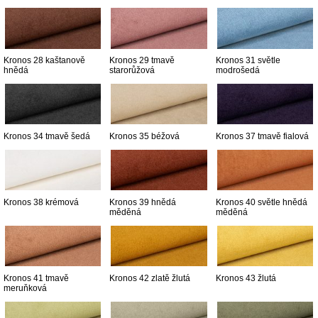
Kronos 28 kaštanově
Kronos 29 tmavě
Kronos 31 světle
hnědá
starorůžová
modrošedá
Kronos 34 tmavě šedá
Kronos 35 béžová
Kronos 37 tmavě fialová
Kronos 38 krémová
Kronos 39 hnědá
Kronos 40 světle hnědá
měděná
měděná
Kronos 41 tmavě
Kronos 42 zlatě žlutá
Kronos 43 žlutá
meruňková