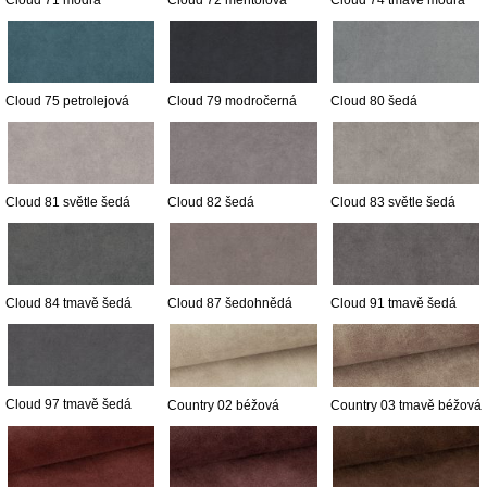
Cloud 71 modrá
Cloud 72 mentolová
Cloud 74 tmavě modrá
Cloud 75 petrolejová
Cloud 79 modročerná
Cloud 80 šedá
Cloud 81 světle šedá
Cloud 82 šedá
Cloud 83 světle šedá
Cloud 84 tmavě šedá
Cloud 87 šedohnědá
Cloud 91 tmavě šedá
Cloud 97 tmavě šedá
Country 02 béžová
Country 03 tmavě béžová