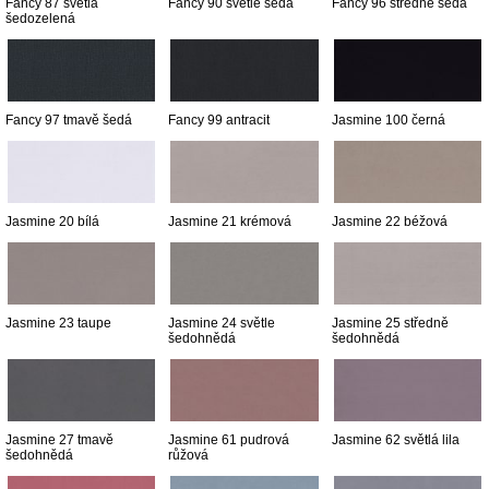
Fancy 87 světlá
Fancy 90 světle šedá
Fancy 96 středně šedá
šedozelená
Fancy 97 tmavě šedá
Fancy 99 antracit
Jasmine 100 černá
Jasmine 20 bílá
Jasmine 21 krémová
Jasmine 22 béžová
Jasmine 23 taupe
Jasmine 24 světle
Jasmine 25 středně
šedohnědá
šedohnědá
Jasmine 27 tmavě
Jasmine 61 pudrová
Jasmine 62 světlá lila
šedohnědá
růžová