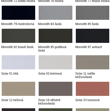
Monolith 72 světle modrá
Monolith 76 modrá
Monolith 77 tmavě modrá
Monolith 79 modročerná
Monolith 84 šedá
Monolith 85 šedá
Monolith 92 tmavě šedá
Monolith 95 grafitová
Monolith 97 antracit
šedá
Solar 01 bílá
Solar 03 krémová
Solar 11 světle
béžovošedá
Solar 12 béžová
Solar 16 středně
Solar 23 lososová
béžovošedá