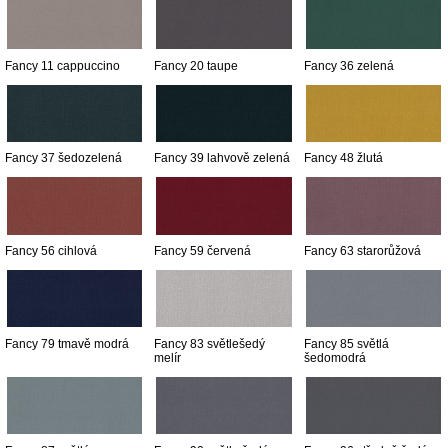
Fancy 11 cappuccino
Fancy 20 taupe
Fancy 36 zelená
Fancy 37 šedozelená
Fancy 39 lahvově zelená
Fancy 48 žlutá
Fancy 56 cihlová
Fancy 59 červená
Fancy 63 starorůžová
Fancy 79 tmavě modrá
Fancy 83 světlešedý
Fancy 85 světlá
melír
šedomodrá