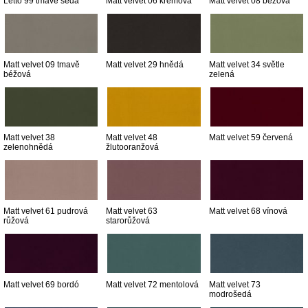
Letto 99 tmavě šedá
Matt velvet 06 krémová
Matt velvet 08 béžová
Matt velvet 09 tmavě
Matt velvet 29 hnědá
Matt velvet 34 světle
béžová
zelená
Matt velvet 38
Matt velvet 48
Matt velvet 59 červená
zelenohnědá
žlutooranžová
Matt velvet 61 pudrová
Matt velvet 63
Matt velvet 68 vínová
růžová
starorůžová
Matt velvet 69 bordó
Matt velvet 72 mentolová
Matt velvet 73
modrošedá