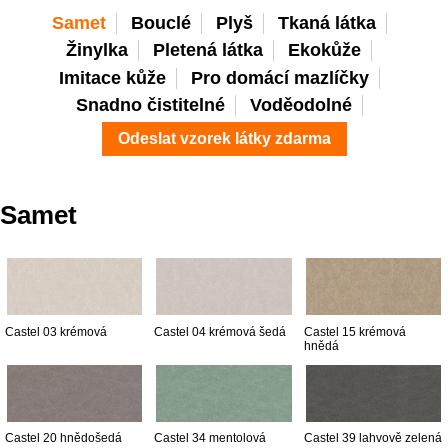
Samet
Bouclé
Plyš
Tkaná látka
Žinylka
Pletená látka
Ekokůže
Imitace kůže
Pro domácí mazlíčky
Snadno čistitelné
Voděodolné
Odeslat vzorek látky zdarma
Samet
Castel 03 krémová
Castel 04 krémová šedá
Castel 15 krémová
hnědá
Castel 20 hnědošedá
Castel 34 mentolová
Castel 39 lahvově zelená