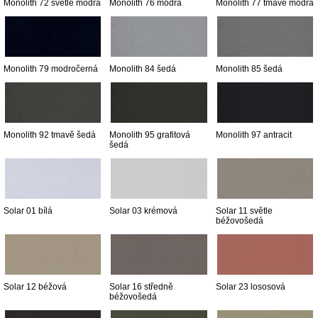
Monolith 72 světle modrá
Monolith 76 modrá
Monolith 77 tmavě modrá
Monolith 79 modročerná
Monolith 84 šedá
Monolith 85 šedá
Monolith 92 tmavě šedá
Monolith 95 grafitová
Monolith 97 antracit
šedá
Solar 01 bílá
Solar 03 krémová
Solar 11 světle
béžovošedá
Solar 12 béžová
Solar 16 středně
Solar 23 lososová
béžovošedá