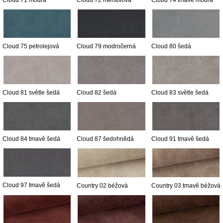
Cloud 71 modrá
Cloud 72 mentolová
Cloud 74 tmavě modrá
Cloud 75 petrolejová
Cloud 79 modročerná
Cloud 80 šedá
Cloud 81 světle šedá
Cloud 82 šedá
Cloud 83 světle šedá
Cloud 84 tmavě šedá
Cloud 87 šedohnědá
Cloud 91 tmavě šedá
Cloud 97 tmavě šedá
Country 02 béžová
Country 03 tmavě béžová