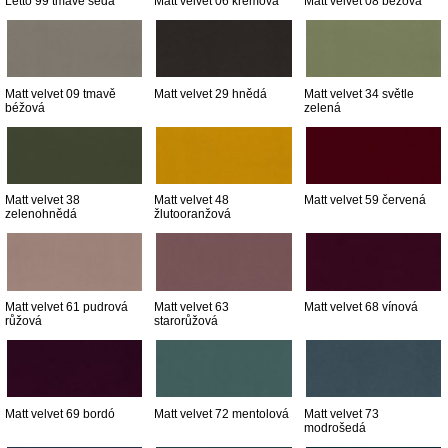
Letto 99 tmavě šedá
Matt velvet 06 krémová
Matt velvet 08 béžová
Matt velvet 09 tmavě
Matt velvet 29 hnědá
Matt velvet 34 světle
béžová
zelená
Matt velvet 38
Matt velvet 48
Matt velvet 59 červená
zelenohnědá
žlutooranžová
Matt velvet 61 pudrová
Matt velvet 63
Matt velvet 68 vínová
růžová
starorůžová
Matt velvet 69 bordó
Matt velvet 72 mentolová
Matt velvet 73
modrošedá