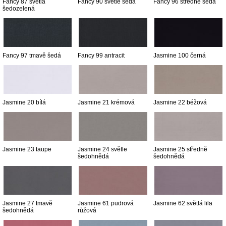
Fancy 87 světlá
Fancy 90 světle šedá
Fancy 96 středně šedá
šedozelená
Fancy 97 tmavě šedá
Fancy 99 antracit
Jasmine 100 černá
Jasmine 20 bílá
Jasmine 21 krémová
Jasmine 22 béžová
Jasmine 23 taupe
Jasmine 24 světle
Jasmine 25 středně
šedohnědá
šedohnědá
Jasmine 27 tmavě
Jasmine 61 pudrová
Jasmine 62 světlá lila
šedohnědá
růžová