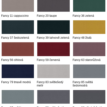
Fancy 11 cappuccino
Fancy 20 taupe
Fancy 36 zelená
Fancy 37 šedozelená
Fancy 39 lahvově zelená
Fancy 48 žlutá
Fancy 56 cihlová
Fancy 59 červená
Fancy 63 starorůžová
Fancy 79 tmavě modrá
Fancy 83 světlešedý
Fancy 85 světlá
melír
šedomodrá