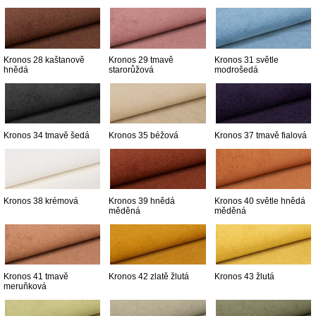
Kronos 28 kaštanově
Kronos 29 tmavě
Kronos 31 světle
hnědá
starorůžová
modrošedá
Kronos 34 tmavě šedá
Kronos 35 béžová
Kronos 37 tmavě fialová
Kronos 38 krémová
Kronos 39 hnědá
Kronos 40 světle hnědá
měděná
měděná
Kronos 41 tmavě
Kronos 42 zlatě žlutá
Kronos 43 žlutá
meruňková