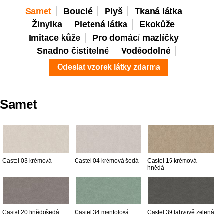
Samet
Bouclé
Plyš
Tkaná látka
Žinylka
Pletená látka
Ekokůže
Imitace kůže
Pro domácí mazlíčky
Snadno čistitelné
Voděodolné
Odeslat vzorek látky zdarma
Samet
Castel 03 krémová
Castel 04 krémová šedá
Castel 15 krémová
hnědá
Castel 20 hnědošedá
Castel 34 mentolová
Castel 39 lahvově zelená