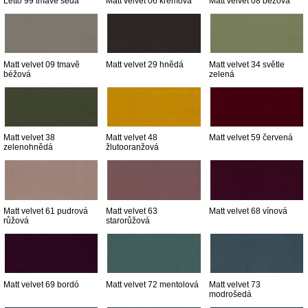
Letto 99 tmavě šedá
Matt velvet 06 krémová
Matt velvet 08 béžová
Matt velvet 09 tmavě
Matt velvet 29 hnědá
Matt velvet 34 světle
béžová
zelená
Matt velvet 38
Matt velvet 48
Matt velvet 59 červená
zelenohnědá
žlutooranžová
Matt velvet 61 pudrová
Matt velvet 63
Matt velvet 68 vínová
růžová
starorůžová
Matt velvet 69 bordó
Matt velvet 72 mentolová
Matt velvet 73
modrošedá