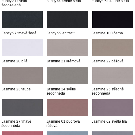
Fancy 87 světlá
Fancy 90 světle šedá
Fancy 96 středně šedá
šedozelená
Fancy 97 tmavě šedá
Fancy 99 antracit
Jasmine 100 černá
Jasmine 20 bílá
Jasmine 21 krémová
Jasmine 22 béžová
Jasmine 23 taupe
Jasmine 24 světle
Jasmine 25 středně
šedohnědá
šedohnědá
Jasmine 27 tmavě
Jasmine 61 pudrová
Jasmine 62 světlá lila
šedohnědá
růžová