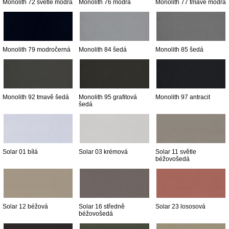
Monolith 72 světle modrá
Monolith 76 modrá
Monolith 77 tmavě modrá
Monolith 79 modročerná
Monolith 84 šedá
Monolith 85 šedá
Monolith 92 tmavě šedá
Monolith 95 grafitová
Monolith 97 antracit
šedá
Solar 01 bílá
Solar 03 krémová
Solar 11 světle
béžovošedá
Solar 12 béžová
Solar 16 středně
Solar 23 lososová
béžovošedá