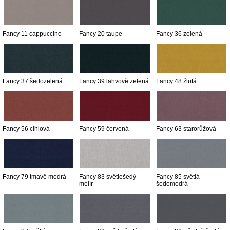
Fancy 11 cappuccino
Fancy 20 taupe
Fancy 36 zelená
Fancy 37 šedozelená
Fancy 39 lahvově zelená
Fancy 48 žlutá
Fancy 56 cihlová
Fancy 59 červená
Fancy 63 starorůžová
Fancy 79 tmavě modrá
Fancy 83 světlešedý
Fancy 85 světlá
melír
šedomodrá