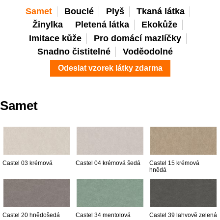
Samet
Bouclé
Plyš
Tkaná látka
Žinylka
Pletená látka
Ekokůže
Imitace kůže
Pro domácí mazlíčky
Snadno čistitelné
Voděodolné
Odeslat vzorek látky zdarma
Samet
Castel 03 krémová
Castel 04 krémová šedá
Castel 15 krémová
hnědá
Castel 20 hnědošedá
Castel 34 mentolová
Castel 39 lahvově zelená