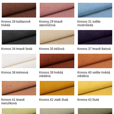
Kronos 28 kaštanově
Kronos 29 tmavě
Kronos 31 světle
hnědá
starorůžová
modrošedá
Kronos 34 tmavě šedá
Kronos 35 béžová
Kronos 37 tmavě fialová
Kronos 38 krémová
Kronos 39 hnědá
Kronos 40 světle hnědá
měděná
měděná
Kronos 41 tmavě
Kronos 42 zlatě žlutá
Kronos 43 žlutá
meruňková