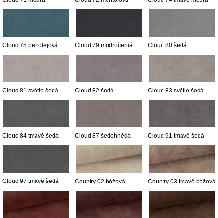
Cloud 71 modrá
Cloud 72 mentolová
Cloud 74 tmavě modrá
Cloud 75 petrolejová
Cloud 79 modročerná
Cloud 80 šedá
Cloud 81 světle šedá
Cloud 82 šedá
Cloud 83 světle šedá
Cloud 84 tmavě šedá
Cloud 87 šedohnědá
Cloud 91 tmavě šedá
Cloud 97 tmavě šedá
Country 02 béžová
Country 03 tmavě béžová