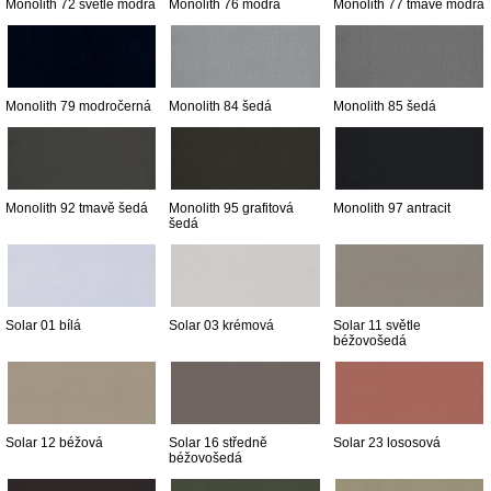
Monolith 72 světle modrá
Monolith 76 modrá
Monolith 77 tmavě modrá
Monolith 79 modročerná
Monolith 84 šedá
Monolith 85 šedá
Monolith 92 tmavě šedá
Monolith 95 grafitová
Monolith 97 antracit
šedá
Solar 01 bílá
Solar 03 krémová
Solar 11 světle
béžovošedá
Solar 12 béžová
Solar 16 středně
Solar 23 lososová
béžovošedá