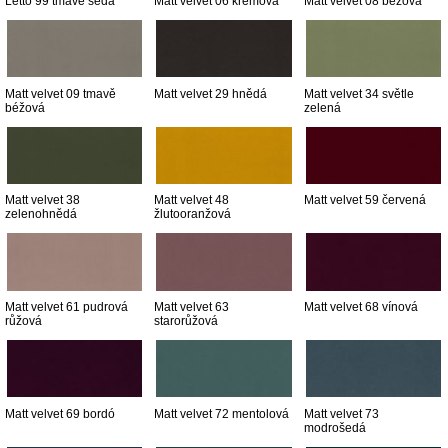
Letto 99 tmavě šedá
Matt velvet 06 krémová
Matt velvet 08 béžová
Matt velvet 09 tmavě
Matt velvet 29 hnědá
Matt velvet 34 světle
béžová
zelená
Matt velvet 38
Matt velvet 48
Matt velvet 59 červená
zelenohnědá
žlutooranžová
Matt velvet 61 pudrová
Matt velvet 63
Matt velvet 68 vínová
růžová
starorůžová
Matt velvet 69 bordó
Matt velvet 72 mentolová
Matt velvet 73
modrošedá