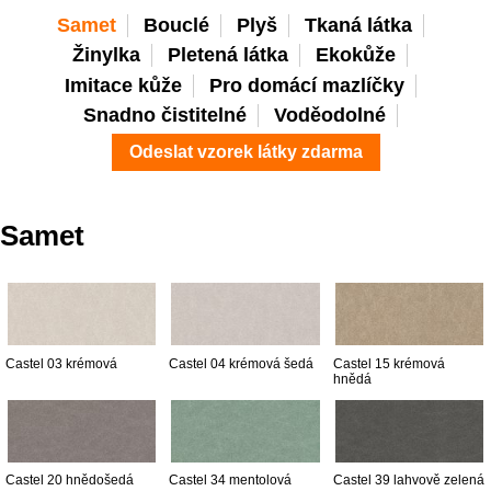
Samet
Bouclé
Plyš
Tkaná látka
Žinylka
Pletená látka
Ekokůže
Imitace kůže
Pro domácí mazlíčky
Snadno čistitelné
Voděodolné
Odeslat vzorek látky zdarma
Samet
Castel 03 krémová
Castel 04 krémová šedá
Castel 15 krémová
hnědá
Castel 20 hnědošedá
Castel 34 mentolová
Castel 39 lahvově zelená