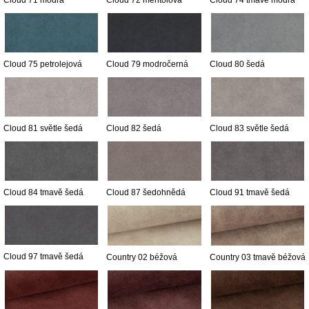
Cloud 71 modrá
Cloud 72 mentolová
Cloud 74 tmavě modrá
Cloud 75 petrolejová
Cloud 79 modročerná
Cloud 80 šedá
Cloud 81 světle šedá
Cloud 82 šedá
Cloud 83 světle šedá
Cloud 84 tmavě šedá
Cloud 87 šedohnědá
Cloud 91 tmavě šedá
Cloud 97 tmavě šedá
Country 02 béžová
Country 03 tmavě béžová