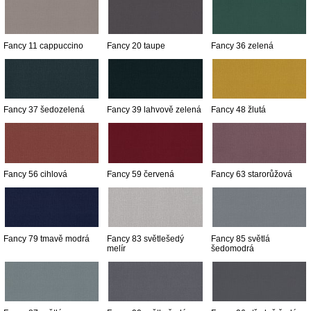
Fancy 11 cappuccino
Fancy 20 taupe
Fancy 36 zelená
Fancy 37 šedozelená
Fancy 39 lahvově zelená
Fancy 48 žlutá
Fancy 56 cihlová
Fancy 59 červená
Fancy 63 starorůžová
Fancy 79 tmavě modrá
Fancy 83 světlešedý
Fancy 85 světlá
melír
šedomodrá