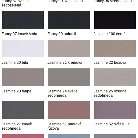
Fancy 87 světlá
Fancy 90 světle šedá
Fancy 96 středně šedá
šedozelená
Fancy 97 tmavě šedá
Fancy 99 antracit
Jasmine 100 černá
Jasmine 20 bílá
Jasmine 21 krémová
Jasmine 22 béžová
Jasmine 23 taupe
Jasmine 24 světle
Jasmine 25 středně
šedohnědá
šedohnědá
Jasmine 27 tmavě
Jasmine 61 pudrová
Jasmine 62 světlá lila
šedohnědá
růžová