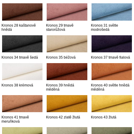
Kronos 28 kaštanově
Kronos 29 tmavě
Kronos 31 světle
hnědá
starorůžová
modrošedá
Kronos 34 tmavě šedá
Kronos 35 béžová
Kronos 37 tmavě fialová
Kronos 38 krémová
Kronos 39 hnědá
Kronos 40 světle hnědá
měděná
měděná
Kronos 41 tmavě
Kronos 42 zlatě žlutá
Kronos 43 žlutá
meruňková