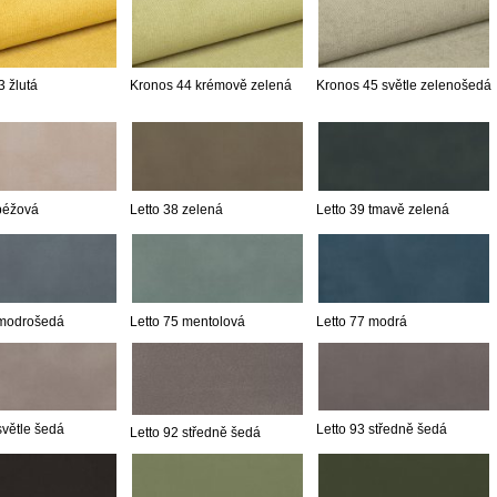
 žlutá
Kronos 44 krémově zelená
Kronos 45 světle zelenošedá
 béžová
Letto 38 zelená
Letto 39 tmavě zelená
 modrošedá
Letto 75 mentolová
Letto 77 modrá
světle šedá
Letto 93 středně šedá
Letto 92 středně šedá