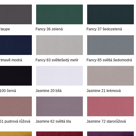
 taupe
Fancy 36 zelená
Fancy 37 šedozelená
 tmavě modrá
Fancy 83 světlešedý melír
Fancy 85 světlá šedomodrá
100 černá
Jasmine 20 bílá
Jasmine 21 krémová
61 pudrová růžová
Jasmine 62 světlá lila
Jasmine 72 starorůžová