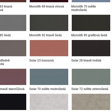
 63 tmavá
Monolith 69 tmavá vínová
Monolith 70 světle
ová
modrošedá
 85 šedá
Monolith 92 tmavě šedá
Monolith 95 grafitová šedá
středně
Solar 23 lososová
Solar 28 tmavě hnědá
edá
 tmavě starorůžová
Solar 70 světle modrošedá
Solar 72 světle zelenošedá