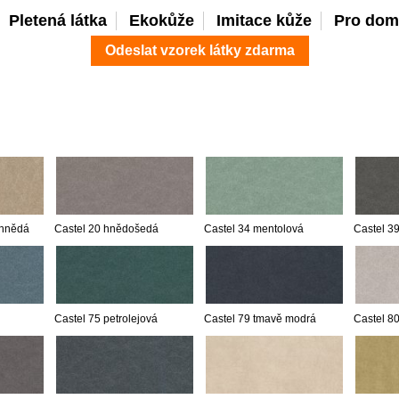
Pletená látka
Ekokůže
Imitace kůže
Pro dom
Odeslat vzorek látky zdarma
 hnědá
Castel 20 hnědošedá
Castel 34 mentolová
Castel 3
Castel 75 petrolejová
Castel 79 tmavě modrá
Castel 80