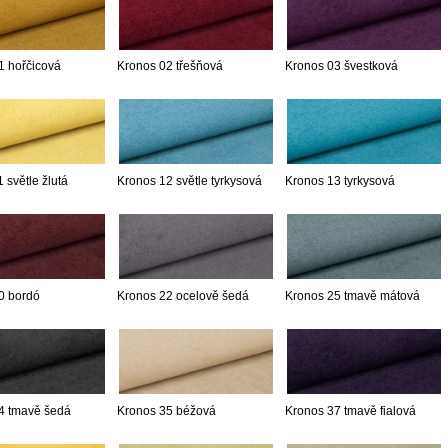
1 hořčicová
Kronos 02 třešňová
Kronos 03 švestková
 světle žlutá
Kronos 12 světle tyrkysová
Kronos 13 tyrkysová
0 bordó
Kronos 22 ocelově šedá
Kronos 25 tmavě mátová
4 tmavě šedá
Kronos 35 béžová
Kronos 37 tmavě fialová