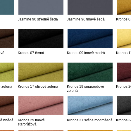
Jasmine 90 středně šedá
Jasmine 96 tmavě šedá
Kronos 0
ově
Kronos 07 černá
Kronos 09 tmavě modrá
Kronos 11
ě zelená
Kronos 17 olivově zelená
Kronos 19 smaragdově
Kronos 2
zelená
vě hnědá
Kronos 29 tmavě
Kronos 31 světle modrošedá
Kronos 3
starorůžová