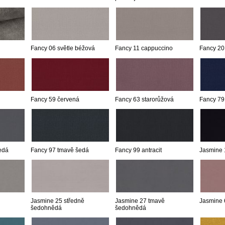
Fancy 06 světle béžová
Fancy 11 cappuccino
Fancy 20
Fancy 59 červená
Fancy 63 starorůžová
Fancy 79
edá
Fancy 97 tmavě šedá
Fancy 99 antracit
Jasmine 
Jasmine 25 středně
Jasmine 27 tmavě
Jasmine 
šedohnědá
šedohnědá