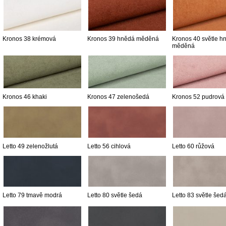
Kronos 38 krémová
Kronos 39 hnědá měděná
Kronos 40 světle h
měděná
Kronos 46 khaki
Kronos 47 zelenošedá
Kronos 52 pudrová
Letto 49 zelenožlutá
Letto 56 cihlová
Letto 60 růžová
Letto 79 tmavě modrá
Letto 80 světle šedá
Letto 83 světle šed