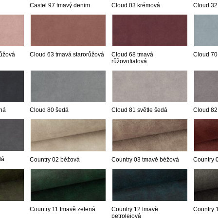
Castel 97 tmavý denim
Cloud 03 krémová
Cloud 32
růžová
Cloud 63 tmavá starorůžová
Cloud 68 tmavá
Cloud 70
růžovofialová
ná
Cloud 80 šedá
Cloud 81 světle šedá
Cloud 82
dá
Country 02 béžová
Country 03 tmavě béžová
Country 
Country 11 tmavě zelená
Country 12 tmavě
Country 
petrolejová