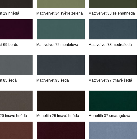
et 29 hnědá
Matt velvet 34 světle zelená
Matt velvet 38 zelenohnědá
et 69 bordó
Matt velvet 72 mentolová
Matt velvet 73 modrošedá
et 85 šedá
Matt velvet 93 šedá
Matt velvet 97 tmavě šedá
 20 tmavě hnědá
Monolith 29 tmavě hnědá
Monolith 37 smaragdová