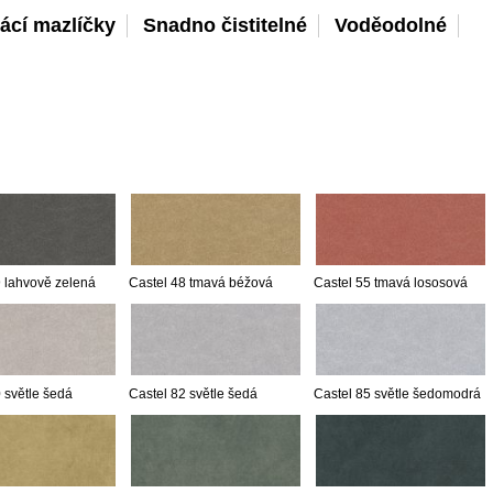
ácí mazlíčky
Snadno čistitelné
Voděodolné
9 lahvově zelená
Castel 48 tmavá béžová
Castel 55 tmavá lososová
 světle šedá
Castel 82 světle šedá
Castel 85 světle šedomodrá