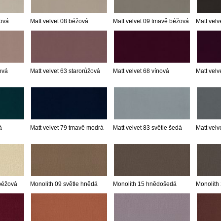
mová
Matt velvet 08 béžová
Matt velvet 09 tmavě béžová
Matt velv
ová
Matt velvet 63 starorůžová
Matt velvet 68 vínová
Matt velv
á
Matt velvet 79 tmavě modrá
Matt velvet 83 světle šedá
Matt velv
 béžová
Monolith 09 světle hnědá
Monolith 15 hnědošedá
Monolith