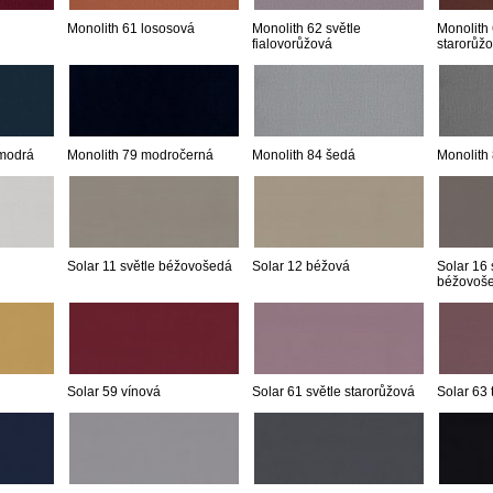
Monolith 61 lososová
Monolith 62 světle
Monolith
fialovorůžová
starorůž
 modrá
Monolith 79 modročerná
Monolith 84 šedá
Monolith
Solar 11 světle béžovošedá
Solar 12 béžová
Solar 16 
béžovoš
Solar 59 vínová
Solar 61 světle starorůžová
Solar 63