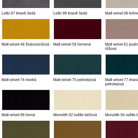
Letto 97 tmavě šedá
Letto 99 tmavě šedá
Matt velvet 06 kré
Matt velvet 48 žlutooranžová
Matt velvet 59 červená
Matt velvet 61 pudr
růžová
Matt velvet 74 modrá
Matt velvet 75 petrolejová
Matt velvet 77 tmav
petrolejová
Matt velvet 99 černá
Monolith 02 světle béžová
Monolith 04 světle