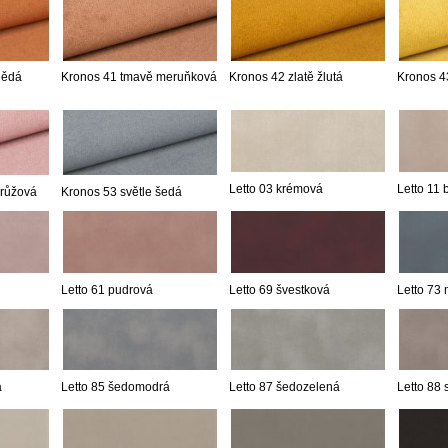
nědá
Kronos 41 tmavě meruňková
Kronos 42 zlatě žlutá
Kronos 43
Letto 03 krémová
Letto 11
 růžová
Kronos 53 světle šedá
Letto 61 pudrová
Letto 69 švestková
Letto 73
á
Letto 85 šedomodrá
Letto 87 šedozelená
Letto 88 