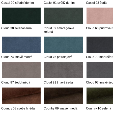
Castel 90 střední denim
Castel 91 světlý denim
Castel 93 šedá
Cloud 38 zelenočerná
Cloud 39 smaragdově
Cloud 60 pudrová 
zelená
Cloud 74 tmavě modrá
Cloud 75 petrolejová
Cloud 79 modročer
Cloud 87 šedohnědá
Cloud 91 tmavě šedá
Cloud 97 tmavě še
Country 08 světle hnědá
Country 09 tmavě hnědá
Country 10 zelená