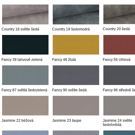
Country 20 šedá
Country 18 světle šedá
Country 19 šedomodrá
Fancy 39 lahvově zelená
Fancy 48 žlutá
Fancy 56 cihlová
Fancy 87 světlá šedozelená
Fancy 90 světle šedá
Fancy 96 středně š
Jasmine 22 béžová
Jasmine 23 taupe
Jasmine 24 světle
šedohnědá