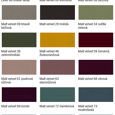
Letto 99 tmavě šedá
Matt velvet 06 krémová
Matt velvet 08 béžová
Matt velvet 09 tmavě
Matt velvet 29 hnědá
Matt velvet 34 světle
béžová
zelená
Matt velvet 38
Matt velvet 48
Matt velvet 59 červená
zelenohnědá
žlutooranžová
Matt velvet 61 pudrová
Matt velvet 63
Matt velvet 68 vínová
růžová
starorůžová
Matt velvet 69 bordó
Matt velvet 72 mentolová
Matt velvet 73
modrošedá