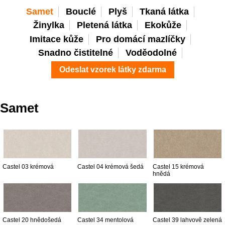
Samet
Bouclé
Plyš
Tkaná látka
Žinylka
Pletená látka
Ekokůže
Imitace kůže
Pro domácí mazlíčky
Snadno čistitelné
Voděodolné
Odeslat vzorek látky zdarma
Samet
Castel 03 krémová
Castel 04 krémová šedá
Castel 15 krémová
hnědá
Castel 20 hnědošedá
Castel 34 mentolová
Castel 39 lahvově zelená