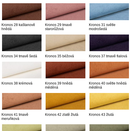
Kronos 28 kaštanově
Kronos 29 tmavě
Kronos 31 světle
hnědá
starorůžová
modrošedá
Kronos 34 tmavě šedá
Kronos 35 béžová
Kronos 37 tmavě fialová
Kronos 38 krémová
Kronos 39 hnědá
Kronos 40 světle hnědá
měděná
měděná
Kronos 41 tmavě
Kronos 42 zlatě žlutá
Kronos 43 žlutá
meruňková