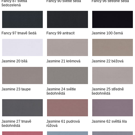
Fancy 87 světlá
Fancy 90 světle šedá
Fancy 96 středně šedá
šedozelená
Fancy 97 tmavě šedá
Fancy 99 antracit
Jasmine 100 černá
Jasmine 20 bílá
Jasmine 21 krémová
Jasmine 22 béžová
Jasmine 23 taupe
Jasmine 24 světle
Jasmine 25 středně
šedohnědá
šedohnědá
Jasmine 27 tmavě
Jasmine 61 pudrová
Jasmine 62 světlá lila
šedohnědá
růžová