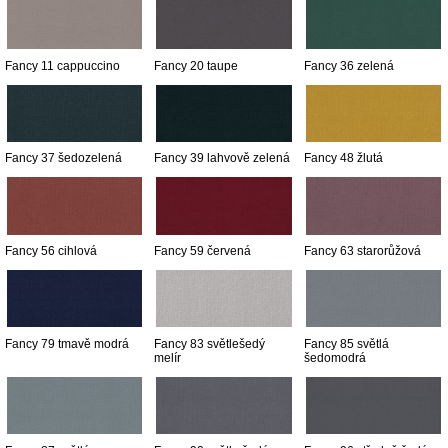
Fancy 11 cappuccino
Fancy 20 taupe
Fancy 36 zelená
Fancy 37 šedozelená
Fancy 39 lahvově zelená
Fancy 48 žlutá
Fancy 56 cihlová
Fancy 59 červená
Fancy 63 starorůžová
Fancy 79 tmavě modrá
Fancy 83 světlešedý
Fancy 85 světlá
melír
šedomodrá