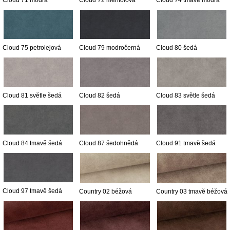
Cloud 71 modrá
Cloud 72 mentolová
Cloud 74 tmavě modrá
Cloud 75 petrolejová
Cloud 79 modročerná
Cloud 80 šedá
Cloud 81 světle šedá
Cloud 82 šedá
Cloud 83 světle šedá
Cloud 84 tmavě šedá
Cloud 87 šedohnědá
Cloud 91 tmavě šedá
Cloud 97 tmavě šedá
Country 02 béžová
Country 03 tmavě béžová