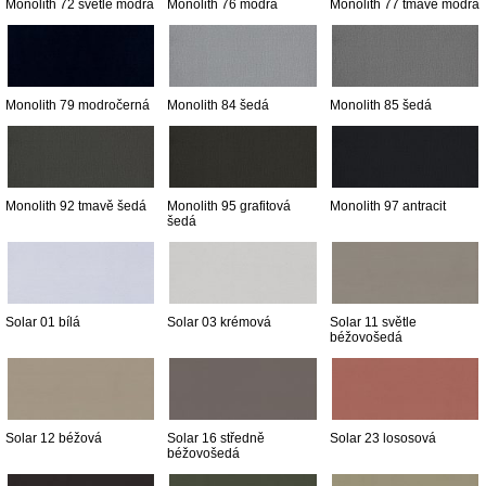
Monolith 72 světle modrá
Monolith 76 modrá
Monolith 77 tmavě modrá
Monolith 79 modročerná
Monolith 84 šedá
Monolith 85 šedá
Monolith 92 tmavě šedá
Monolith 95 grafitová
Monolith 97 antracit
šedá
Solar 01 bílá
Solar 03 krémová
Solar 11 světle
béžovošedá
Solar 12 béžová
Solar 16 středně
Solar 23 lososová
béžovošedá